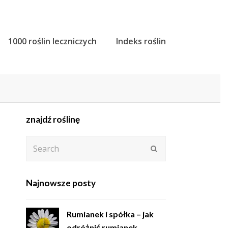
1000 roślin leczniczych
Indeks roślin
znajdź roślinę
Search
Submit
Najnowsze posty
Rumianek i spółka – jak
odróżnić rumianek