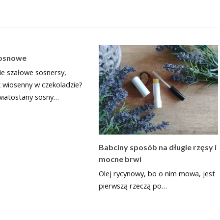
sosnowe
ie szałowe sosnersy,
 wiosenny w czekoladzie?
wiatostany sosny…
Babciny sposób na długie rzęsy i
mocne brwi
Olej rycynowy, bo o nim mowa, jest
pierwszą rzeczą po…