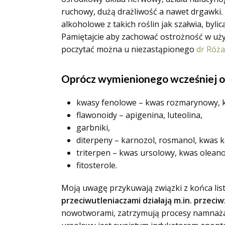
ruchowy, dużą drażliwość a nawet drgawki. N
alkoholowe z takich roślin jak szałwia, bylic
Pamiętajcie aby zachować ostrożność w uż
poczytać można u niezastąpionego
dr Róża
Oprócz wymienionego wcześniej ole
kwasy fenolowe – kwas rozmarynowy, 
flawonoidy – apigenina, luteolina,
garbniki,
diterpeny – karnozol, rosmanol, kwas 
triterpen – kwas ursolowy, kwas olean
fitosterole.
Moją uwagę przykuwają związki z końca lis
przeciwutleniaczami działają m.in. przeci
nowotworami, zatrzymują procesy namnaż