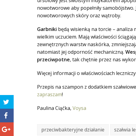
ursolowy jest swoistym indykatorem apop
nowotworowe aby popełniły samobójstwo. 
nowotworowych skóry oraz wątroby.
Garbniki
będą wisienką na torcie – analiza 
wielkim uczuciem. Mają właściwości ściągają
zewnętrznych warstw naskórka, zmniejszaj
natomiast jej odporność mechaniczną.
Wesp
przeciwpotne
, tak chętnie przez nas wyko
Więcej informacji o właściwościach lecznicz
Przepis na szampon z dodatkiem szałwiow
zapraszam
!
Paulina Ciąćka,
Voysa
przeciwbakteryjne działanie
szałwia l