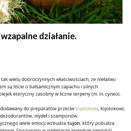
iwzapalne działanie.
 tak wielu dobroczynnych właściwościach, że niełatwo
m są liście o balsamicznym zapachu i silnych
lejek eteryczny zasobny w liczne terpeny (m. in. cyneol,
est dodawany do preparatów przeciw
trądzikowi
, łojotokowi,
 dez
odorantów, mydeł i szamponów.
erycznego wiele emocji wzbudza
tujon
, który pobudza
gennie. Spożywany w nadmiarze wywołuje niepokój