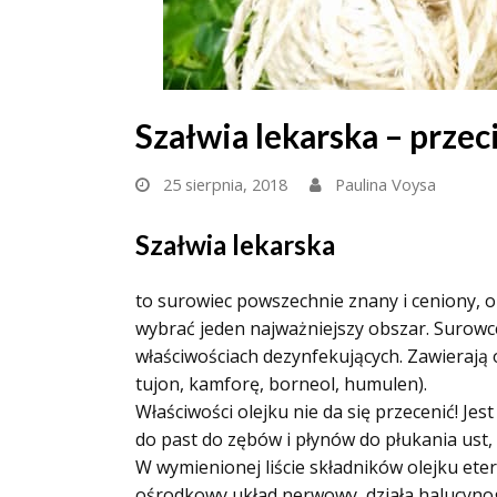
Szałwia lekarska – przec
25 sierpnia, 2018
Paulina Voysa
Szałwia lekarska
to surowiec powszechnie znany i ceniony, o
wybrać jeden najważniejszy obszar. Surowce
właściwościach dezynfekujących. Zawierają o
tujon, kamforę, borneol, humulen).
Właściwości olejku nie da się przecenić! J
do past do zębów i płynów do płukania ust,
W wymienionej liście składników olejku et
ośrodkowy układ nerwowy, działa halucyno