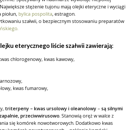
ajwiększe stężenie tujonu mają olejki eteryczne i wyciągi
a piołun,
bylica pospolita
, estragon.
ytkowaniu szałwii, o bezpiecznym stosowaniu preparatów
ńskiego.
jku eterycznego liście szałwii zawierają:
kwas chlorogenowy, kwas kawowy,
karnozowy,
olowy, kwas fumarowy,
ty,
triterpeny – kwas ursolowy i oleanolowy
–
są silnymi
wzapalnie, przeciwwirusowo
. Stanowią oręż w walce z
ania się komórek nowotworowych. Dodatkowo kwas