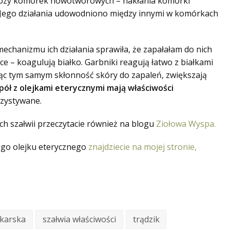
tozy komórek nowotworowych – nakłania komórki
Jego działania udowodniono między innymi w komórkach
mechanizmu ich działania sprawiła, że zapałałam do nich
ce – koagulują białko. Garbniki reagują łatwo z białkami
ąc tym samym skłonność skóry do zapaleń, zwiększają
ół z olejkami eterycznymi mają właściwości
rzystywane.
ych szałwii przeczytacie również na blogu
Ziołowa Wyspa.
ego olejku eterycznego
znajdziecie na mojej stronie,
ekarska
szałwia właściwości
trądzik