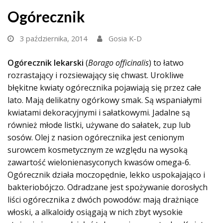
Ogórecznik
3 października, 2014
Gosia K-D
Ogórecznik lekarski
(
Borago officinalis
) to łatwo
rozrastający i rozsiewający się chwast. Urokliwe
błękitne kwiaty ogórecznika pojawiają się przez całe
lato. Mają delikatny ogórkowy smak. Są wspaniałymi
kwiatami dekoracyjnymi i sałatkowymi. Jadalne są
również młode listki, używane do sałatek, zup lub
sosów. Olej z nasion ogórecznika jest cenionym
surowcem kosmetycznym ze względu na wysoką
zawartość wielonienasyconych kwasów omega-6.
Ogórecznik działa moczopędnie, lekko uspokajająco i
bakteriobójczo. Odradzane jest spożywanie dorosłych
liści ogórecznika z dwóch powodów: mają drażniące
włoski, a alkaloidy osiągają w nich zbyt wysokie