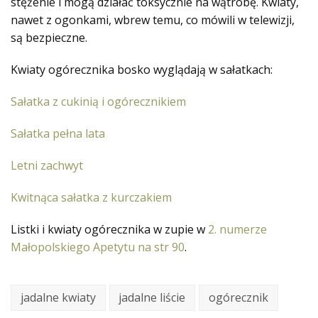
stężenie i mogą działać toksycznie na wątrobę. Kwiaty,
nawet z ogonkami, wbrew temu, co mówili w telewizji,
są bezpieczne.
Kwiaty ogórecznika bosko wyglądają w sałatkach:
Sałatka z cukinią i ogórecznikiem
Sałatka pełna lata
Letni zachwyt
Kwitnąca sałatka z kurczakiem
Listki i kwiaty ogórecznika w zupie w
2. numerze
Małopolskiego Apetytu na str 90
.
jadalne kwiaty
jadalne liście
ogórecznik