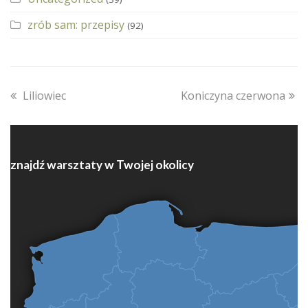
zrób sam: przepisy
(92)
previous
next
Liliowiec
Koniczyna czerwona
post:
post:
znajdź warsztaty w Twojej okolicy