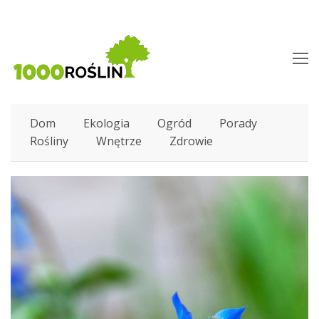
O
M
M
Dom
Ekologia
Ogród
Porady
Rośliny
Wnętrze
Zdrowie