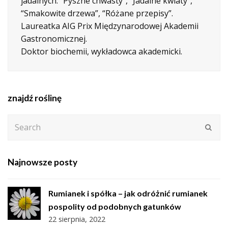
jadalnych: “Pyszne chwasty”, “Jadalne kwiaty”,
“Smakowite drzewa”, “Różane przepisy”.
Laureatka AIG Prix Międzynarodowej Akademii
Gastronomicznej.
Doktor biochemii, wykładowca akademicki.
znajdź roślinę
Search
Subm
Najnowsze posty
Rumianek i spółka – jak odróżnić rumianek
pospolity od podobnych gatunków
22 sierpnia, 2022