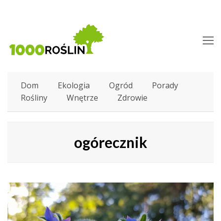
O
M
M
Dom
Ekologia
Ogród
Porady
Rośliny
Wnętrze
Zdrowie
ogórecznik