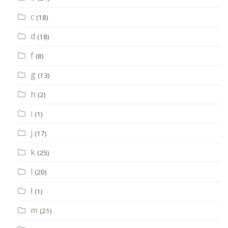
c
(18)
d
(18)
f
(8)
g
(13)
h
(2)
i
(1)
j
(17)
k
(25)
l
(20)
ł
(1)
m
(21)