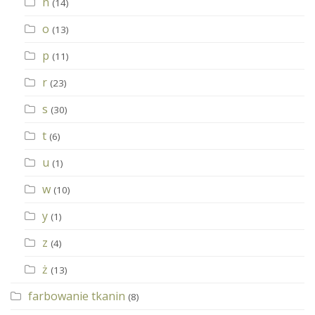
n
(14)
o
(13)
p
(11)
r
(23)
s
(30)
t
(6)
u
(1)
w
(10)
y
(1)
z
(4)
ż
(13)
farbowanie tkanin
(8)