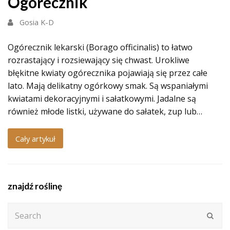
Ogórecznik
Gosia K-D
Ogórecznik lekarski (Borago officinalis) to łatwo
rozrastający i rozsiewający się chwast. Urokliwe
błękitne kwiaty ogórecznika pojawiają się przez całe
lato. Mają delikatny ogórkowy smak. Są wspaniałymi
kwiatami dekoracyjnymi i sałatkowymi. Jadalne są
również młode listki, używane do sałatek, zup lub…
Cały artykuł
znajdź roślinę
Search
Subm