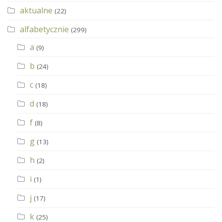
aktualne
(22)
alfabetycznie
(299)
a
(9)
b
(24)
c
(18)
d
(18)
f
(8)
g
(13)
h
(2)
i
(1)
j
(17)
k
(25)