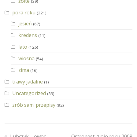
żółte
(39)
pora roku
(221)
jesień
(67)
kredens
(11)
lato
(126)
wiosna
(54)
zima
(16)
trawy jadalne
(1)
Uncategorized
(39)
zrób sam: przepisy
(92)
previous
next
Lubczyk – owoc
Ostropest, zioło roku 2009