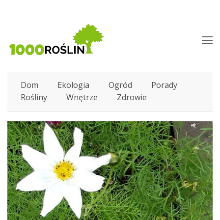
O
M
M
Dom
Ekologia
Ogród
Porady
Rośliny
Wnętrze
Zdrowie