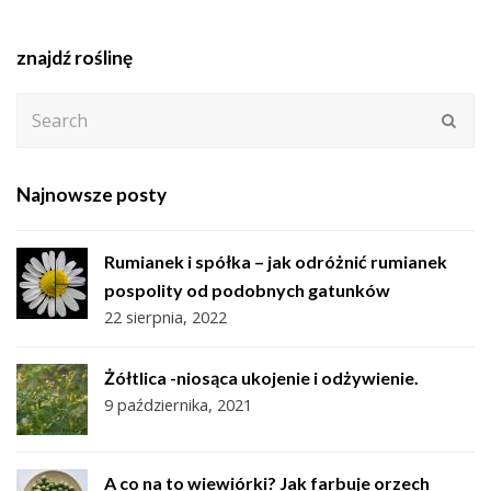
znajdź roślinę
Search
Subm
Najnowsze posty
Rumianek i spółka – jak odróżnić rumianek
pospolity od podobnych gatunków
22 sierpnia, 2022
Żółtlica -niosąca ukojenie i odżywienie.
9 października, 2021
A co na to wiewiórki? Jak farbuje orzech