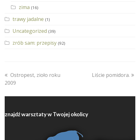
zima
(16)
trawy jadalne
(1)
Uncategorized
(39)
zrób sam: przepisy
(92)
previous
next
Ostropest, zioło roku
Liście pomidora.
post:
post:
2009
znajdź warsztaty w Twojej okolicy