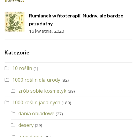
Rumianek w fitoterapii. Nudny, ale bardzo
przydatny
16 kwietnia, 2020
Kategorie
10 roślin
(1)
1000 roślin dla urody
(82)
zrób sobie kosmetyk
(39)
1000 roślin jadalnych
(180)
dania obiadowe
(27)
desery
(29)
inne dania
(39)