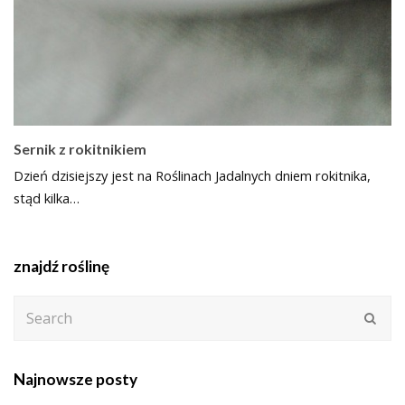
Sernik z rokitnikiem
Dzień dzisiejszy jest na Roślinach Jadalnych dniem rokitnika,
stąd kilka…
znajdź roślinę
Search
Subm
Najnowsze posty