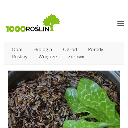
O
M
M
Dom
Ekologia
Ogród
Porady
Rośliny
Wnętrze
Zdrowie