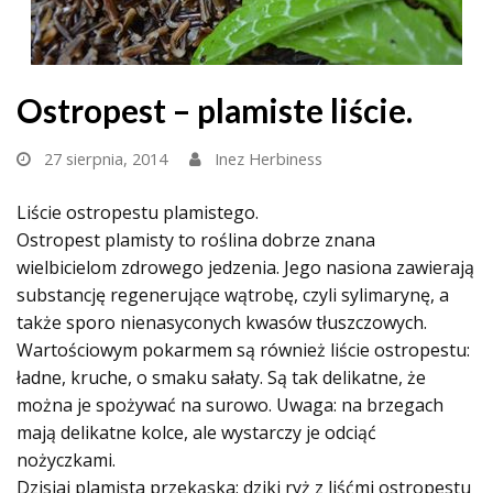
Ostropest – plamiste liście.
27 sierpnia, 2014
Inez Herbiness
Liście ostropestu plamistego.
Ostropest plamisty to roślina dobrze znana
wielbicielom zdrowego jedzenia. Jego nasiona zawierają
substancję regenerujące wątrobę, czyli sylimarynę, a
także sporo nienasyconych kwasów tłuszczowych.
Wartościowym pokarmem są również liście ostropestu:
ładne, kruche, o smaku sałaty. Są tak delikatne, że
można je spożywać na surowo. Uwaga: na brzegach
mają delikatne kolce, ale wystarczy je odciąć
nożyczkami.
Dzisiaj plamista przekąska: dziki ryż z liśćmi ostropestu