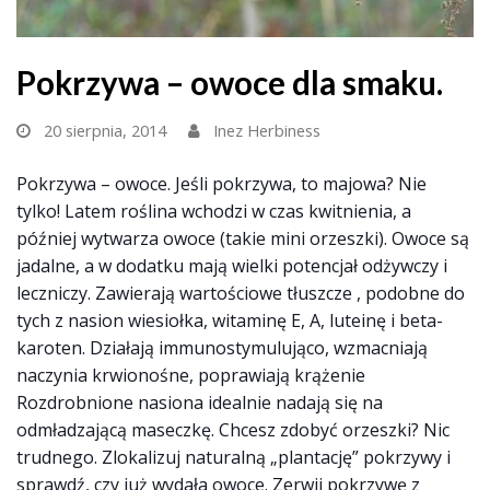
Pokrzywa – owoce dla smaku.
20 sierpnia, 2014
Inez Herbiness
Pokrzywa – owoce. Jeśli pokrzywa, to majowa? Nie
tylko! Latem roślina wchodzi w czas kwitnienia, a
później wytwarza owoce (takie mini orzeszki). Owoce są
jadalne, a w dodatku mają wielki potencjał odżywczy i
leczniczy. Zawierają wartościowe tłuszcze , podobne do
tych z nasion wiesiołka, witaminę E, A, luteinę i beta-
karoten. Działają immunostymulująco, wzmacniają
naczynia krwionośne, poprawiają krążenie
Rozdrobnione nasiona idealnie nadają się na
odmładzającą maseczkę.
Chcesz zdobyć orzeszki? Nic
trudnego. Zlokalizuj naturalną „plantację” pokrzywy i
sprawdź, czy już wydała owoce. Zerwij pokrzywę z