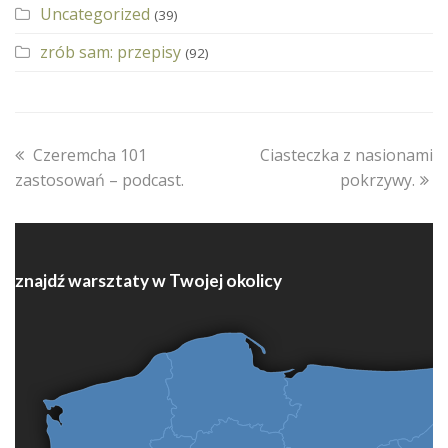
Uncategorized
(39)
zrób sam: przepisy
(92)
previous
next
Czeremcha 101
Ciasteczka z nasionami
post:
post:
zastosowań – podcast.
pokrzywy.
znajdź warsztaty w Twojej okolicy