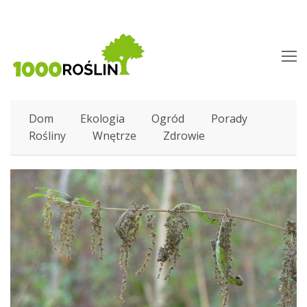
O
M
M
Dom
Ekologia
Ogród
Porady
Rośliny
Wnętrze
Zdrowie