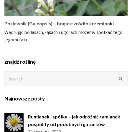
Poziewnik (Galeopsis) – bogate źródło krzemionki
Wędrując po lasach, łąkach i ugorach możemy spotkać tego
jegomościa…
znajdź roślinę
Search
Subm
Najnowsze posty
Rumianek i spółka – jak odróżnić rumianek
pospolity od podobnych gatunków
22 sierpnia, 2022