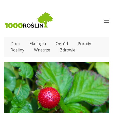
O
M
M
Dom
Ekologia
Ogród
Porady
Rośliny
Wnętrze
Zdrowie