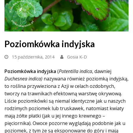
Poziomkówka indyjska
15 października, 2014
Gosia K-D
Poziomkówka indyjska
(
Potentilla indica
, dawniej
Duchesnea indica)
nazywana również poziomką indyjską,
to roślina przywieziona z Azji w celach ozdobnych,
tworzy na trawnikach efektowną warstwę okrywową.
Liście poziomkówki są niemal identyczne jak u naszych
rodzimych poziomek lub truskawek, natomiast kwiaty
mają żółte płatki (jak u jej innego krewnego –
pięciornika). Owoce pozorne wyglądają podobnie jak u
poziomek, z tym że są eksponowane do góry i mają