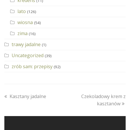
kredens
(11)
lato
(126)
wiosna
(54)
zima
(16)
trawy jadalne
(1)
Uncategorized
(39)
zrób sam: przepisy
(92)
previous
next
Kasztany jadalne
Czekoladowy krem z
post:
post:
kasztanów