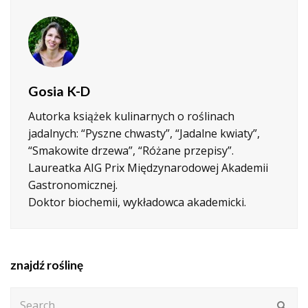
Gosia K-D
Autorka książek kulinarnych o roślinach
jadalnych: “Pyszne chwasty”, “Jadalne kwiaty”,
“Smakowite drzewa”, “Różane przepisy”.
Laureatka AIG Prix Międzynarodowej Akademii
Gastronomicznej.
Doktor biochemii, wykładowca akademicki.
znajdź roślinę
Search
Subm