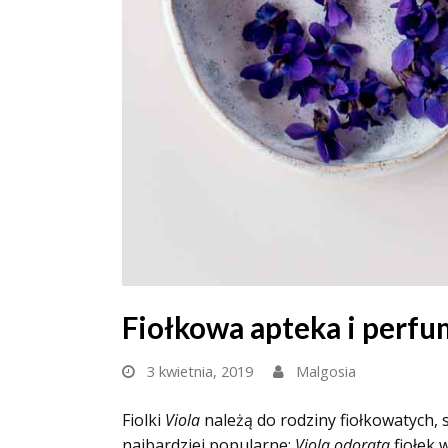
Fiołkowa apteka i perfu
3 kwietnia, 2019
Malgosia
Fiolki
Viola
należą do rodziny fiołkowatych,
najbardziej popularne:
Viola odorata
fiołek 