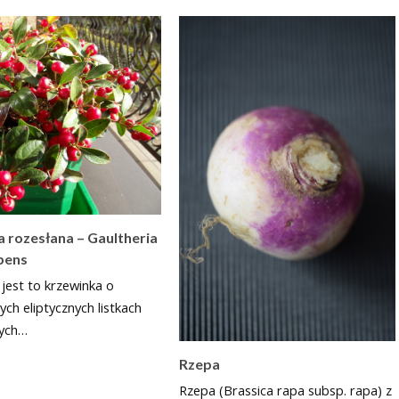
a rozesłana – Gaultheria
bens
 jest to krzewinka o
ych eliptycznych listkach
nych…
Rzepa
Rzepa (Brassica rapa subsp. rapa) z