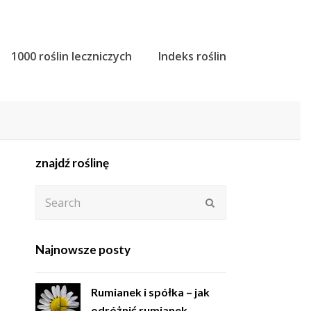
1000 roślin leczniczych
Indeks roślin
znajdź roślinę
Search
Submit
Najnowsze posty
Rumianek i spółka – jak
odróżnić rumianek