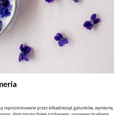
meria
 są reprezentowane przez kilkadziesiąt gatunków, wymienię
wonny,
Viola tricolor
fiołek trójbarwny, nazywany bratkiem