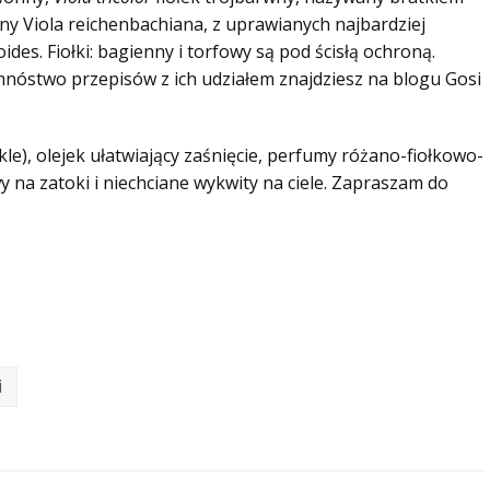
śny
Viola reichenbachiana,
z uprawianych najbardziej
oides.
Fiołki: bagienny i torfowy są pod ścisłą ochroną
.
mnóstwo przepisów z ich udziałem znajdziesz na blogu Gosi
e), olejek ułatwiający zaśnięcie, perfumy różano-fiołkowo-
 na zatoki i niechciane wykwity na ciele. Zapraszam do
i