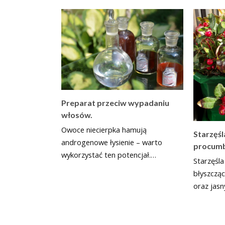
Preparat przeciw wypadaniu
włosów.
Owoce niecierpka hamują
Starzęśl
androgenowe łysienie – warto
procum
wykorzystać ten potencjał.…
Starzęśla
błyszcząc
oraz jas