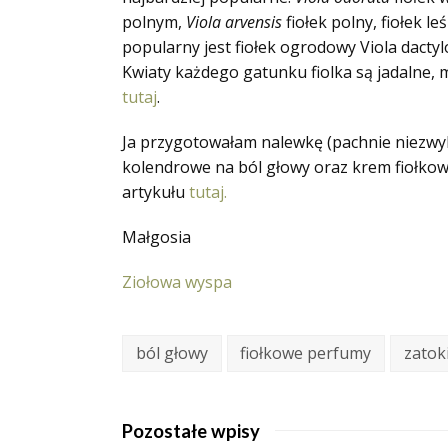
polnym,
Viola arvensis
fiołek polny, fiołek le
popularny jest fiołek ogrodowy
Viola dactyl
Kwiaty każdego gatunku fiolka są jadalne, 
tutaj
.
Ja przygotowałam nalewkę (pachnie niezwykl
kolendrowe na ból głowy oraz krem fiołkowy
artykułu
tutaj.
Małgosia
Ziołowa wyspa
ból głowy
fiołkowe perfumy
zatok
Pozostałe wpisy