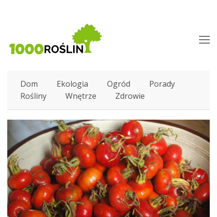
O
M
M
Dom
Ekologia
Ogród
Porady
Rośliny
Wnętrze
Zdrowie