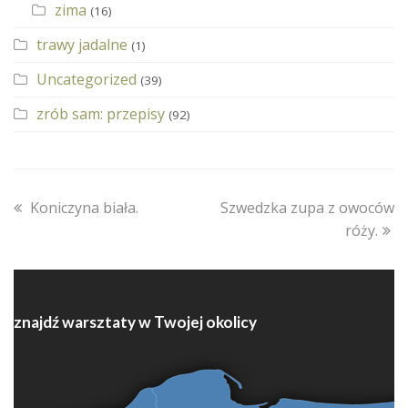
zima
(16)
trawy jadalne
(1)
Uncategorized
(39)
zrób sam: przepisy
(92)
previous
next
Koniczyna biała.
Szwedzka zupa z owoców
post:
post:
róży.
znajdź warsztaty w Twojej okolicy