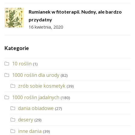
Rumianek w fitoterapii. Nudny, ale bardzo
przydatny
16 kwietnia, 2020
Kategorie
10 roślin
(1)
1000 roślin dla urody
(82)
zrób sobie kosmetyk
(39)
1000 roślin jadalnych
(180)
dania obiadowe
(27)
desery
(29)
inne dania
(39)