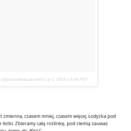
 (@poszukiwaczeroslin)
Lip 1, 2018 o 6:04 PDT
est zmienna, czasem mniej, czasem więcej. Łodyżka pod
 listki. Zbieramy całą roślinkę, pod ziemią zauważ
niu, temp. do 40st.C