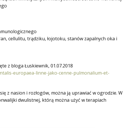
ego
immunologicznego
, cellulitu, trądziku, łojotoku, stanów zapalnych oka i
ęte z bloga Łuskiewnik, 01.07.2018
ientalis-europaea-linne-jako-cenne-pulmonalium-et-
się z nasion i rozłogów, można ją uprawiać w ogrodzie. W
nwalijki dwulistnej, którą można użyć w terapiach