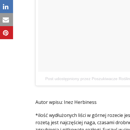
Post udostępniony przez Poszukiwacze Roślin
Autor wpisu: Inez Herbiness
*ilość wydłużonych liści w górnej rozecie j
rozetą jest najczęściej naga, czasami drobne
zgrubienia i nitkowate rozłogi. Suszyć w cie