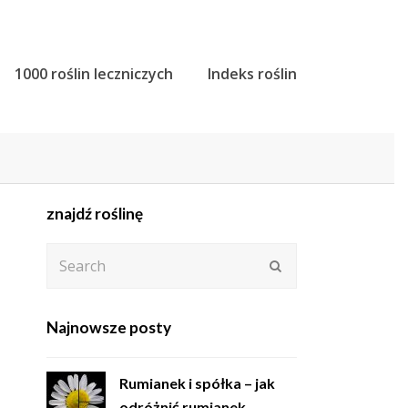
1000 roślin leczniczych
Indeks roślin
znajdź roślinę
Search
Submit
Najnowsze posty
Rumianek i spółka – jak
odróżnić rumianek