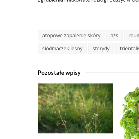
atopowe zapalenie skóry
azs
reu
siódmaczek leśny
sterydy
trientali
Pozostałe wpisy