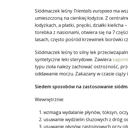
Siódmaczek leśny
Trientalis europaea
ma wszy
umieszczoną na cienkiej łodyżce. Z centraln
łodyżkach, a płatki, pręciki, działki kielicha
torebka z nasionami, otwiera się na 7 częśc
lasach, często pośród krzewinek borówki cza
Siódmaczek leśny to silny lek przeciwzapaln
syntetyczne leki sterydowe. Zawiera
saponi
typu zioła należy zachować ostrożność, pr
oddawanie moczu. Zakazany w czasie ciąży i
Siedem sposobów na zastosowanie siódm
Wewnętrznie:
wzmaga wydalanie płynów, toksyn, ocz
usuwanie wydzielin śluzowych z dróg o
usuwanie płynów zastoinowych przy ob