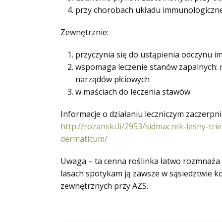
przy chorobach układu immunologiczn
Zewnętrznie:
przyczynia się do ustąpienia odczynu 
wspomaga leczenie stanów zapalnych: ran
narządów płciowych
w maściach do leczenia stawów
Informacje o działaniu leczniczym zaczerpni
http://rozanski.li/2953/sidmaczek-lesny-tr
dermaticum/
Uwaga – ta cenna roślinka łatwo rozmnaża 
lasach spotykam ją zawsze w sąsiedztwie ko
zewnętrznych przy AZS.