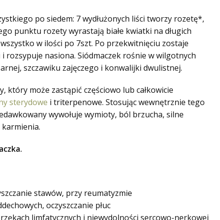
stkiego po siedem: 7 wydłużonych liści tworzy rozetę*,
ego punktu rozety wyrastają białe kwiatki na długich
 – wszystko w ilości po 7szt. Po przekwitnięciu zostaje
i i rozsypuje nasiona. Siódmaczek rośnie w wilgotnych
rnej, szczawiku zajęczego i konwalijki dwulistnej.
y, który może zastąpić częściowo lub całkowicie
ny sterydowe
i triterpenowe. Stosując wewnętrznie tego
zedawkowany wywołuje wymioty, ból brzucha, silne
 karmienia.
aczka.
yszczanie stawów, przy reumatyzmie
ddechowych, oczyszczanie płuc
rzękach limfatycznych i niewydolności sercowo-nerkowej