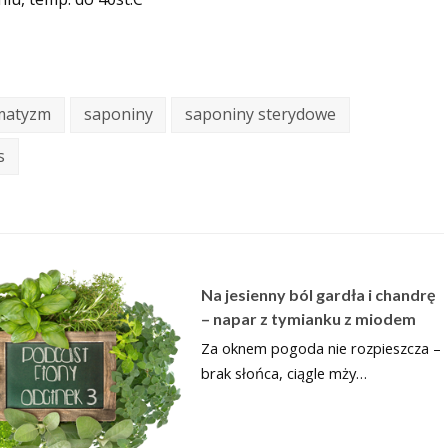
matyzm
saponiny
saponiny sterydowe
s
Na jesienny ból gardła i chandrę
– napar z tymianku z miodem
Za oknem pogoda nie rozpieszcza –
brak słońca, ciągle mży…