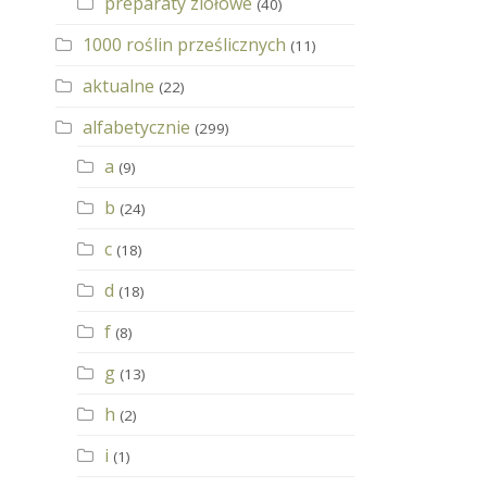
preparaty ziołowe
(40)
1000 roślin prześlicznych
(11)
aktualne
(22)
alfabetycznie
(299)
a
(9)
b
(24)
c
(18)
d
(18)
f
(8)
g
(13)
h
(2)
i
(1)