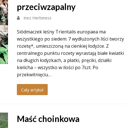
przeciwzapalny
Inez Herbiness
Siódmaczek leśny Trientalis europaea ma
wszystkiego po siedem: 7 wydłużonych liści tworzy
rozetę*, umieszczoną na cienkiej łodyżce. Z
centralnego punktu rozety wyrastają białe kwiatki
na długich łodyżkach, a płatki, pręciki, działki
kielicha – wszystko w ilości po 7szt. Po
przekwitnięciu…
Cały artykuł
Maść choinkowa