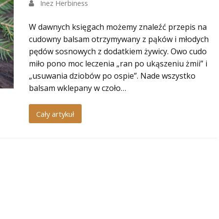
Inez Herbiness
W dawnych księgach możemy znaleźć przepis na
cudowny balsam otrzymywany z pąków i młodych
pędów sosnowych z dodatkiem żywicy. Owo cudo
miło pono moc leczenia „ran po ukąszeniu żmii” i
„usuwania dziobów po ospie”. Nade wszystko
balsam wklepany w czoło…
Cały artykuł