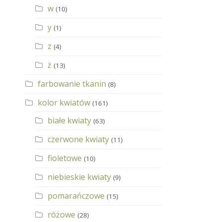
w
(10)
y
(1)
z
(4)
ż
(13)
farbowanie tkanin
(8)
kolor kwiatów
(161)
białe kwiaty
(63)
czerwone kwiaty
(11)
fioletowe
(10)
niebieskie kwiaty
(9)
pomarańczowe
(15)
różowe
(28)