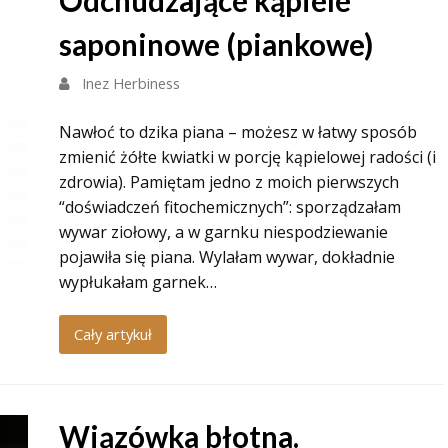
Odchudzające kąpiele
saponinowe (piankowe)
Inez Herbiness
Nawłoć to dzika piana – możesz w łatwy sposób
zmienić żółte kwiatki w porcję kąpielowej radości (i
zdrowia). Pamiętam jedno z moich pierwszych
“doświadczeń fitochemicznych”: sporządzałam
wywar ziołowy, a w garnku niespodziewanie
pojawiła się piana. Wylałam wywar, dokładnie
wypłukałam garnek…
Cały artykuł
Wiązówka błotna.