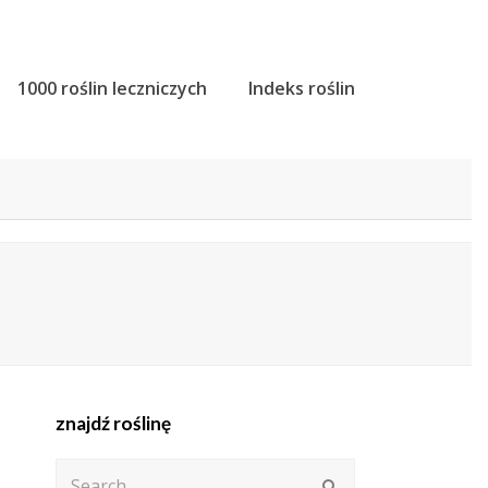
1000 roślin leczniczych
Indeks roślin
znajdź roślinę
Search
Submit