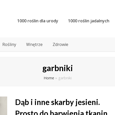
1000 roślin dla urody
1000 roślin jadalnych
Rośliny
Wnętrze
Zdrowie
garbniki
Home
»
garbniki
Dąb i inne skarby jesieni.
Prosto do barwienia tkanin.