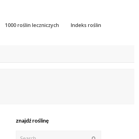
1000 roślin leczniczych
Indeks roślin
znajdź roślinę
Search
Submit