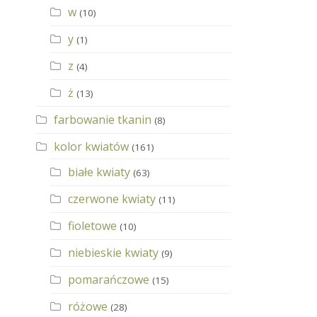
w
(10)
y
(1)
z
(4)
ż
(13)
farbowanie tkanin
(8)
kolor kwiatów
(161)
białe kwiaty
(63)
czerwone kwiaty
(11)
fioletowe
(10)
niebieskie kwiaty
(9)
pomarańczowe
(15)
różowe
(28)