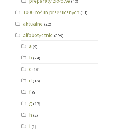
preparaty ziołowe
(40)
1000 roślin prześlicznych
(11)
aktualne
(22)
alfabetycznie
(299)
a
(9)
b
(24)
c
(18)
d
(18)
f
(8)
g
(13)
h
(2)
i
(1)