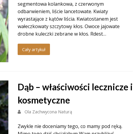
segmentowa kolankowa, z czerwonym
odbarwieniem, liście lancetowate. Kwiaty
wyrastające z kątów liścia. Kwiatostanem jest
wałeczkowaty szczytowy kłos. Owoce jajowate
drobne kuleczki zebrane w kłos. Rdest…
Cały artykuł
Dąb – właściwości lecznicze i
kosmetyczne
Ola Zachwycona Naturą
Zwykle nie doceniamy tego, co mamy pod ręką.
Mimo tego dziś chciałabym Wam przybliżyć