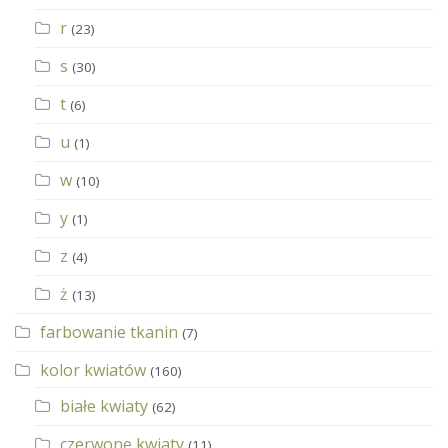
r
(23)
s
(30)
t
(6)
u
(1)
w
(10)
y
(1)
z
(4)
ż
(13)
farbowanie tkanin
(7)
kolor kwiatów
(160)
białe kwiaty
(62)
czerwone kwiaty
(11)