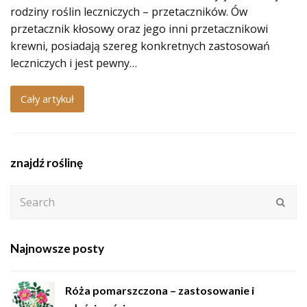
rodziny roślin leczniczych – przetaczników. Ów
przetacznik kłosowy oraz jego inni przetacznikowi
krewni, posiadają szereg konkretnych zastosowań
leczniczych i jest pewny…
Cały artykuł
znajdź roślinę
Search
Subm
Najnowsze posty
Róża pomarszczona – zastosowanie i