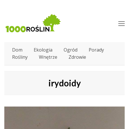
O
M
M
Dom
Ekologia
Ogród
Porady
Rośliny
Wnętrze
Zdrowie
irydoidy