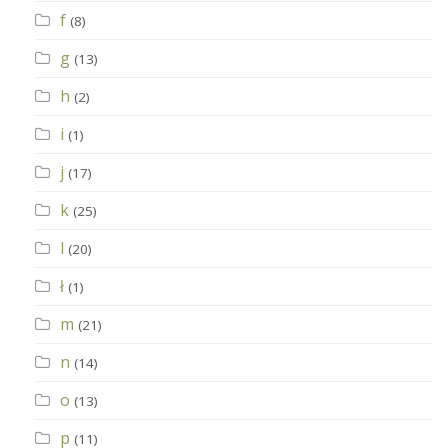
f
(8)
g
(13)
h
(2)
i
(1)
j
(17)
k
(25)
l
(20)
ł
(1)
m
(21)
n
(14)
o
(13)
p
(11)