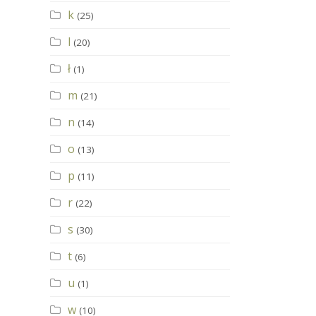
k
(25)
l
(20)
ł
(1)
m
(21)
n
(14)
o
(13)
p
(11)
r
(22)
s
(30)
t
(6)
u
(1)
w
(10)