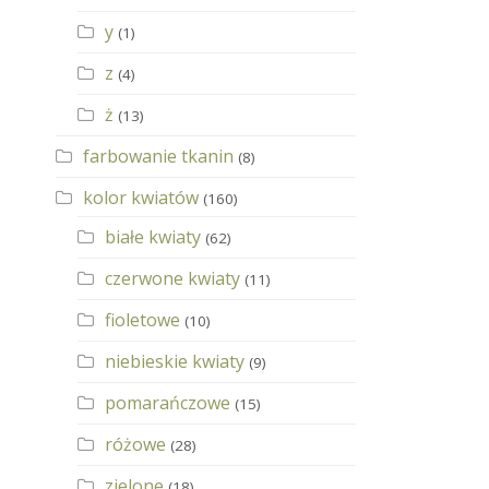
y
(1)
z
(4)
ż
(13)
farbowanie tkanin
(8)
kolor kwiatów
(160)
białe kwiaty
(62)
czerwone kwiaty
(11)
fioletowe
(10)
niebieskie kwiaty
(9)
pomarańczowe
(15)
różowe
(28)
zielone
(18)