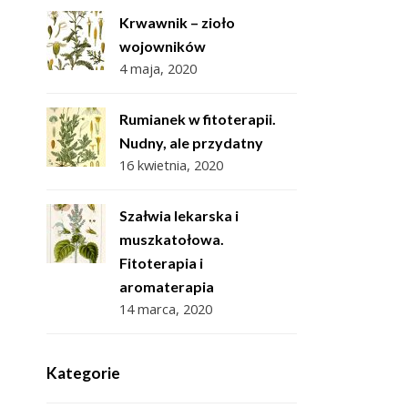
Krwawnik – zioło
wojowników
4 maja, 2020
Rumianek w fitoterapii.
Nudny, ale przydatny
16 kwietnia, 2020
Szałwia lekarska i
muszkatołowa.
Fitoterapia i
aromaterapia
14 marca, 2020
Kategorie