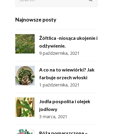
Najnowsze posty
Żółtlica -niosąca ukojenie i
odżywienie.
9 października, 2021
A co na to wiewiórki? Jak
farbuje orzech włoski
1 października, 2021
Jodła pospolita i olejek
jodłowy
3 marca, 2021
Róża pomarszczona –