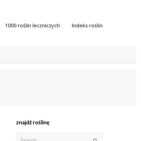
1000 roślin leczniczych
Indeks roślin
znajdź roślinę
Search
Submit