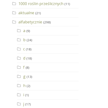
1000 roślin prześlicznych
(11)
aktualne
(21)
alfabetycznie
(298)
a
(9)
b
(24)
c
(18)
d
(18)
f
(8)
g
(13)
h
(2)
i
(1)
j
(17)