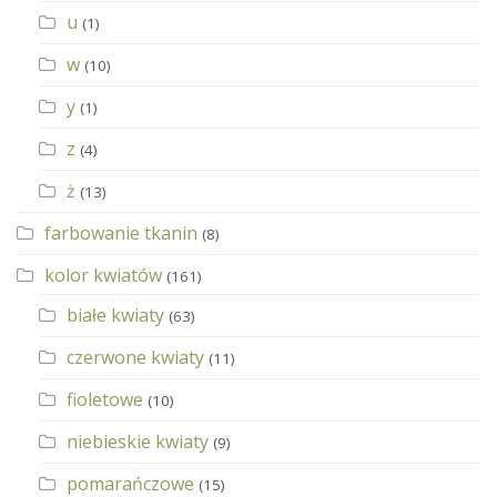
u
(1)
w
(10)
y
(1)
z
(4)
ż
(13)
farbowanie tkanin
(8)
kolor kwiatów
(161)
białe kwiaty
(63)
czerwone kwiaty
(11)
fioletowe
(10)
niebieskie kwiaty
(9)
pomarańczowe
(15)