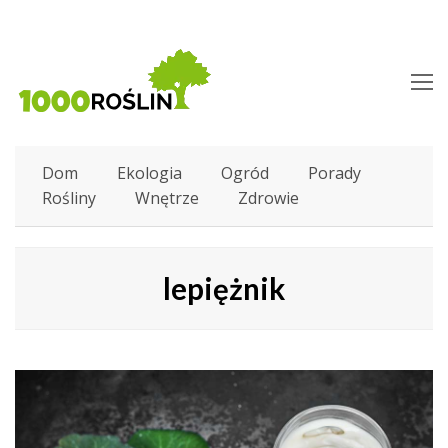
O
M
M
Dom
Ekologia
Ogród
Porady
Rośliny
Wnętrze
Zdrowie
lepiężnik