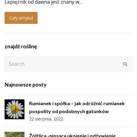
Lepiężnik od dawna jest znany w…
Cały artykuł
znajdź roślinę
Search
Subm
Najnowsze posty
Rumianek i spółka – jak odróżnić rumianek
pospolity od podobnych gatunków
22 sierpnia, 2022
Żółtlica -niosąca ukojenie i odżywienie.