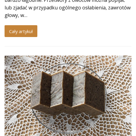
bardzo łagodnie. Przetwory z owoców można popijać
lub zjadać w przypadku ogólnego osłabienia, zawrotów
głowy, w…
Cały artykuł