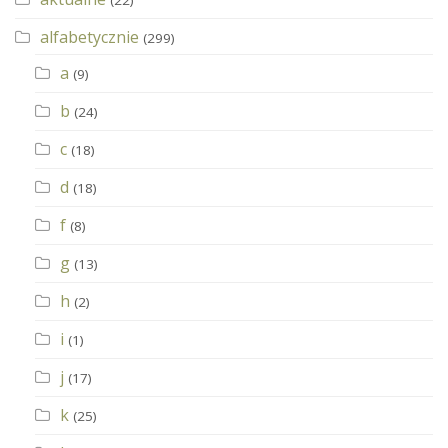
alfabetycznie
(299)
a
(9)
b
(24)
c
(18)
d
(18)
f
(8)
g
(13)
h
(2)
i
(1)
j
(17)
k
(25)