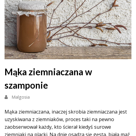
Mąka ziemniaczana w
szamponie
Malgosia
Mąka ziemniaczana, inaczej skrobia ziemniaczana jest
uzyskiwana z ziemniaków, proces taki na pewno
zaobserwował każdy, kto ścierał kiedyś surowe
ziemniaki na placki. Na dnie osadza się gęsta, biała maź