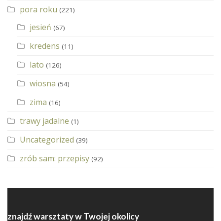
pora roku
(221)
jesień
(67)
kredens
(11)
lato
(126)
wiosna
(54)
zima
(16)
trawy jadalne
(1)
Uncategorized
(39)
zrób sam: przepisy
(92)
znajdź warsztaty w Twojej okolicy