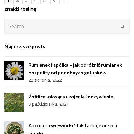
1
2
3
4
…
6
znajdź roślinę
Search
Subm
Najnowsze posty
Rumianek i spółka – jak odróżnić rumianek
pospolity od podobnych gatunków
22 sierpnia, 2022
Żółtlica -niosąca ukojenie i odżywienie.
9 października, 2021
A co na to wiewiórki? Jak farbuje orzech
włoski