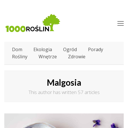
O
M
M
Dom
Ekologia
Ogród
Porady
Rośliny
Wnętrze
Zdrowie
Malgosia
This author has written 57 articles