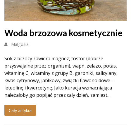
Woda brzozowa kosmetycznie
Malgosia
Sok z brzozy zawiera magnez, fosfor (dobrze
przyswajalne przez organizm), wapń, żelazo, potas,
witaminę C, witaminy z grupy B, garbniki, salicylany,
kwas cytrynowy, jabłkowy, związki flawonoidowe –
leteolinę i kwercetynę. Jako kuracja wzmacniająca
należałoby go popijać przez cały dzień, zamiast…
Cały artykuł