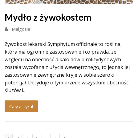
Mydło z żywokostem
Malgosia
Żywokost lekarski Symphytum officinale to roślina,
która ma ogromne zastosowanie i co prawda, ze
względu na obecność alkaloidów pirolizydynowych
została wycofana z użycia wewnętrznego, to jednak jej
zastosowanie zewnętrzne kryje w sobie szeroki
potencjał. Decyduje o tym przede wszystkim obecność
śluzów i…
Cały artykuł
Page
Page
Page
Page
Page
Next