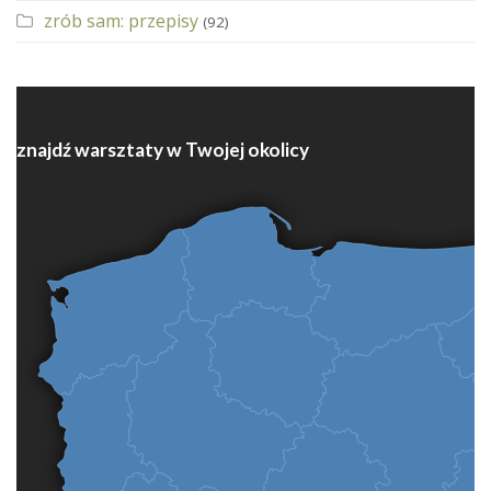
zrób sam: przepisy
(92)
znajdź warsztaty w Twojej okolicy