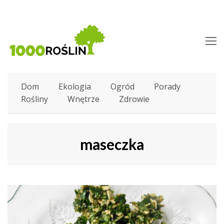
O
M
M
Dom
Ekologia
Ogród
Porady
Rośliny
Wnętrze
Zdrowie
maseczka