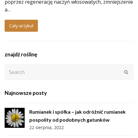
poprzez regenerację naczyń włosowatych, zmniejszenie
a…
Cały artykuł
znajdź roślinę
Search
Subm
Najnowsze posty
Rumianek i spółka – jak odróżnić rumianek
pospolity od podobnych gatunków
22 sierpnia, 2022