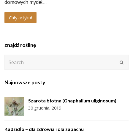
domowych mydeł.…
Cały artykuł
znajdź roślinę
Search
Subm
Najnowsze posty
Szarota błotna (Gnaphalium uliginosum)
30 grudnia, 2019
Kadzidło – dla zdrowia i dla zapachu