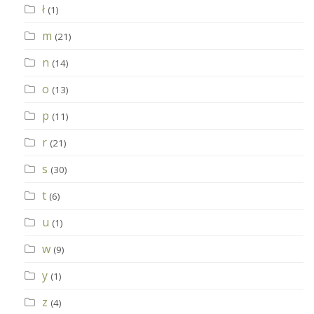
ł
(1)
m
(21)
n
(14)
o
(13)
p
(11)
r
(21)
s
(30)
t
(6)
u
(1)
w
(9)
y
(1)
z
(4)