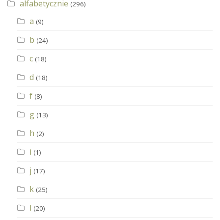
alfabetycznie
(296)
a
(9)
b
(24)
c
(18)
d
(18)
f
(8)
g
(13)
h
(2)
i
(1)
j
(17)
k
(25)
l
(20)