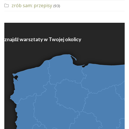
zrób sam: przepisy
(93)
znajdź warsztaty w Twojej okolicy