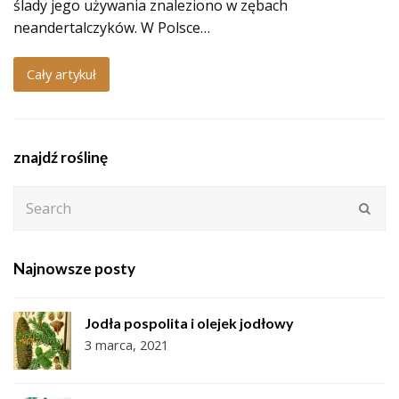
ślady jego używania znaleziono w zębach
neandertalczyków. W Polsce…
Cały artykuł
znajdź roślinę
Search
Subm
Najnowsze posty
Jodła pospolita i olejek jodłowy
3 marca, 2021