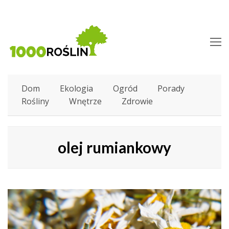
O
M
M
Dom
Ekologia
Ogród
Porady
Rośliny
Wnętrze
Zdrowie
olej rumiankowy