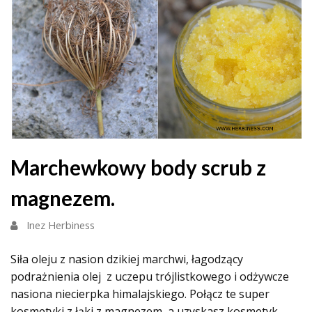
Marchewkowy body scrub z
magnezem.
Inez Herbiness
Siła oleju z nasion dzikiej marchwi, łagodzący
podrażnienia olej z uczepu trójlistkowego i odżywcze
nasiona niecierpka himalajskiego. Połącz te super
kosmetyki z łąki z magnezem, a uzyskasz kosmetyk