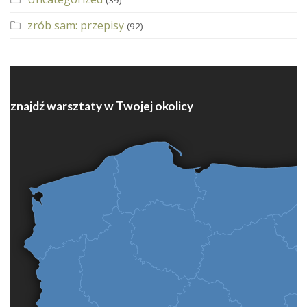
(39)
zrób sam: przepisy
(92)
znajdź warsztaty w Twojej okolicy