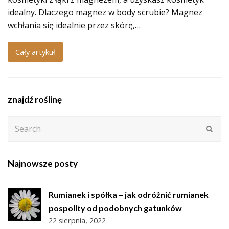
idealny. Dlaczego magnez w body scrubie? Magnez
wchłania się idealnie przez skórę,…
Cały artykuł
znajdź roślinę
Search
Subm
Najnowsze posty
Rumianek i spółka – jak odróżnić rumianek
pospolity od podobnych gatunków
22 sierpnia, 2022