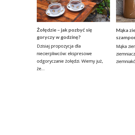
Żołędzie – jak pozbyć się
Mąka zi
goryczy w godzinę?
szampo
Dzisiaj propozycja dla
Mąka ziem
niecierpliwców: ekspresowe
ziemniacz
odgoryczanie żołędzi. Wiemy już,
ziemniak
że…