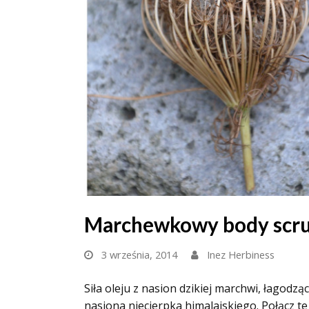
Marchewkowy body scru
3 września, 2014
Inez Herbiness
Siła oleju z nasion dzikiej marchwi, łagodz
nasiona niecierpka himalajskiego. Połącz t