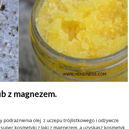
b z magnezem.
ący podrażnienia olej z uczepu trójlistkowego i odżywcze
e super kosmetyki z łąki z magnezem, a uzyskasz kosmetyk