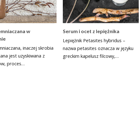
emniaczana w
Serum i ocet z lepiężnika
nie
Lepiężnik Petasites hybridus –
niaczana, inaczej skrobia
nazwa petasites oznacza w języku
ana jest uzyskiwana z
greckim kapelusz filcowy,…
ów, proces…