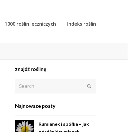
1000 roślin leczniczych
Indeks roślin
znajdź roślinę
Search
Submit
Najnowsze posty
Rumianek i spółka – jak
odróżnić rumianek