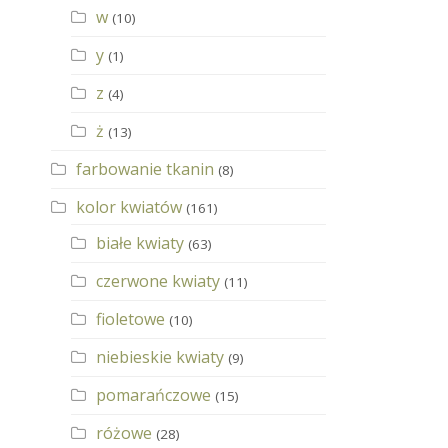
w
(10)
y
(1)
z
(4)
ż
(13)
farbowanie tkanin
(8)
kolor kwiatów
(161)
białe kwiaty
(63)
czerwone kwiaty
(11)
fioletowe
(10)
niebieskie kwiaty
(9)
pomarańczowe
(15)
różowe
(28)