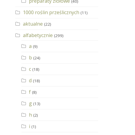
preparaty ziołowe
(40)
1000 roślin prześlicznych
(11)
aktualne
(22)
alfabetycznie
(299)
a
(9)
b
(24)
c
(18)
d
(18)
f
(8)
g
(13)
h
(2)
i
(1)