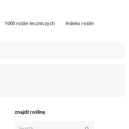
1000 roślin leczniczych
Indeks roślin
znajdź roślinę
Search
Submit