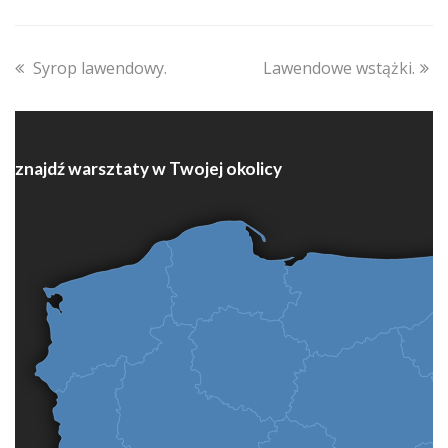
previous
next
Syrop lawendowy.
Lawendowe wstążki.
post:
post:
znajdź warsztaty w Twojej okolicy