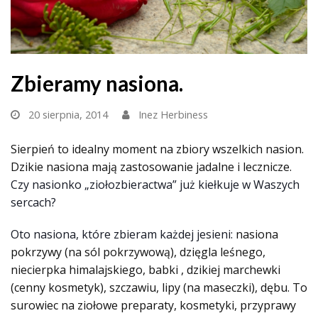
Zbieramy nasiona.
20 sierpnia, 2014
Inez Herbiness
Sierpień to idealny moment na zbiory wszelkich nasion.
Dzikie nasiona mają zastosowanie jadalne i lecznicze.
Czy nasionko „ziołozbieractwa” już kiełkuje w Waszych
sercach?
Oto nasiona, które zbieram każdej jesieni:
nasiona
pokrzywy (na sól pokrzywową), dzięgla leśnego,
niecierpka himalajskiego, babki , dzikiej marchewki
(cenny kosmetyk), szczawiu, lipy (na maseczki), dębu. To
surowiec na ziołowe preparaty, kosmetyki, przyprawy