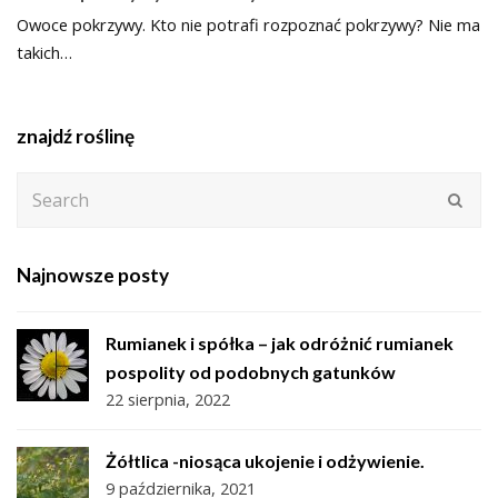
Owoce pokrzywy. Kto nie potrafi rozpoznać pokrzywy? Nie ma
takich…
znajdź roślinę
Search
Subm
Najnowsze posty
Rumianek i spółka – jak odróżnić rumianek
pospolity od podobnych gatunków
22 sierpnia, 2022
Żółtlica -niosąca ukojenie i odżywienie.
9 października, 2021