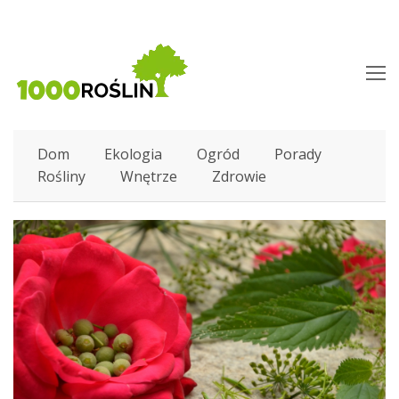
O
M
M
Dom
Ekologia
Ogród
Porady
Rośliny
Wnętrze
Zdrowie