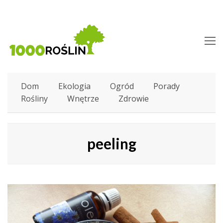
O
M
M
Dom
Ekologia
Ogród
Porady
Rośliny
Wnętrze
Zdrowie
peeling