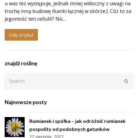
u was też występuje, jednak mniej widoczny z uwagi na
trochę inną budowę tkanki łącznej w skórze:). Cóż to za
jegomość ten cellulit? Nic…
Cały artykuł
znajdź roślinę
Search
Subm
Najnowsze posty
Rumianek i spółka – jak odróżnić rumianek
pospolity od podobnych gatunków
22 sierpnia, 2022