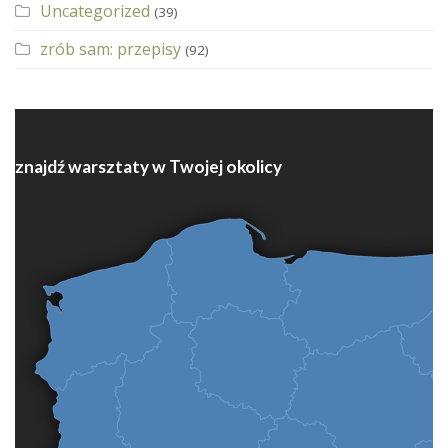
Uncategorized
(39)
zrób sam: przepisy
(92)
znajdź warsztaty w Twojej okolicy