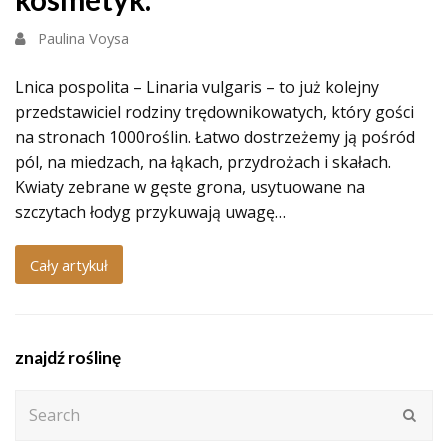
Paulina Voysa
Lnica pospolita – Linaria vulgaris – to już kolejny
przedstawiciel rodziny trędownikowatych, który gości
na stronach 1000roślin. Łatwo dostrzeżemy ją pośród
pól, na miedzach, na łąkach, przydrożach i skałach.
Kwiaty zebrane w gęste grona, usytuowane na
szczytach łodyg przykuwają uwagę…
Cały artykuł
znajdź roślinę
Search
Subm