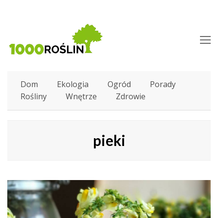
O
M
M
Dom
Ekologia
Ogród
Porady
Rośliny
Wnętrze
Zdrowie
pieki