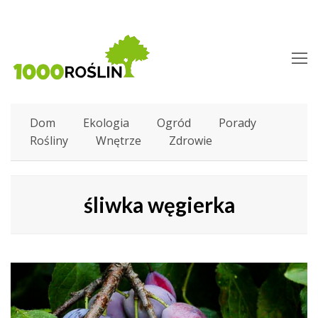
O
M
M
Dom
Ekologia
Ogród
Porady
Rośliny
Wnętrze
Zdrowie
śliwka węgierka