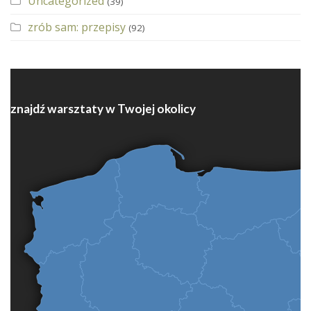
Uncategorized
(39)
zrób sam: przepisy
(92)
znajdź warsztaty w Twojej okolicy