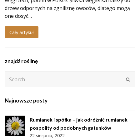
Węgrzech, potem w Polsce. Śliwka węgierka należy do
drzew odpornych na zgniliznę owoców, dlatego mogą
one dosyć…
Cały artykuł
znajdź roślinę
Search
Subm
Najnowsze posty
Rumianek i spółka – jak odróżnić rumianek
pospolity od podobnych gatunków
22 sierpnia, 2022