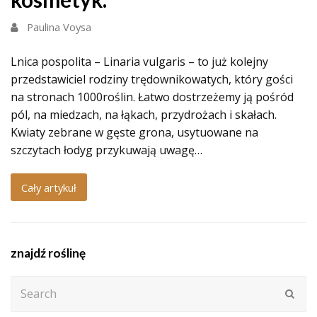
Paulina Voysa
Lnica pospolita – Linaria vulgaris – to już kolejny
przedstawiciel rodziny trędownikowatych, który gości
na stronach 1000roślin. Łatwo dostrzeżemy ją pośród
pól, na miedzach, na łąkach, przydrożach i skałach.
Kwiaty zebrane w gęste grona, usytuowane na
szczytach łodyg przykuwają uwagę…
Cały artykuł
znajdź roślinę
Search
Subm