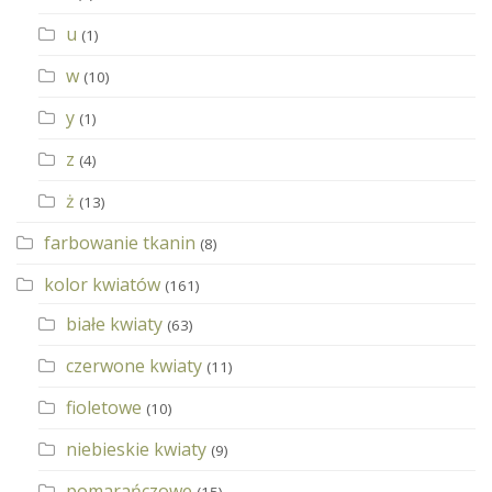
u
(1)
w
(10)
y
(1)
z
(4)
ż
(13)
farbowanie tkanin
(8)
kolor kwiatów
(161)
białe kwiaty
(63)
czerwone kwiaty
(11)
fioletowe
(10)
niebieskie kwiaty
(9)
pomarańczowe
(15)