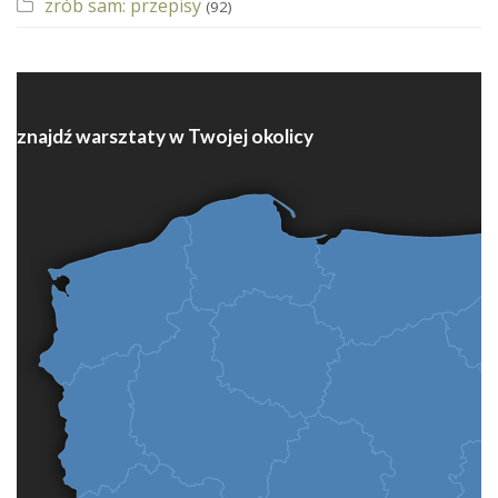
zrób sam: przepisy
(92)
znajdź warsztaty w Twojej okolicy