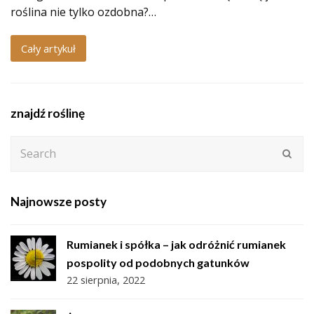
roślina nie tylko ozdobna?…
Cały artykuł
znajdź roślinę
Search
Subm
Najnowsze posty
Rumianek i spółka – jak odróżnić rumianek
pospolity od podobnych gatunków
22 sierpnia, 2022