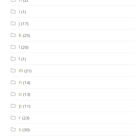
(2)
i
(1)
j
(17)
k
(25)
l
(20)
ł
(1)
m
(21)
n
(14)
o
(13)
p
(11)
r
(23)
s
(30)