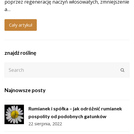
poprzez regenerację naczyń włosowatych, zmniejszenie
a…
Cały artykuł
znajdź roślinę
Search
Subm
Najnowsze posty
Rumianek i spółka – jak odróżnić rumianek
pospolity od podobnych gatunków
22 sierpnia, 2022