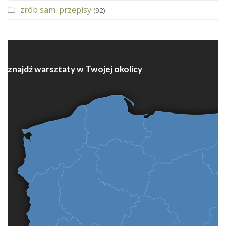
zrób sam: przepisy
(92)
znajdź warsztaty w Twojej okolicy