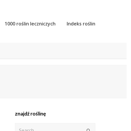
1000 roślin leczniczych
Indeks roślin
znajdź roślinę
Search
Submit