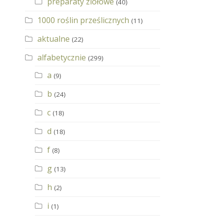
preparaty ziołowe
(40)
1000 roślin prześlicznych
(11)
aktualne
(22)
alfabetycznie
(299)
a
(9)
b
(24)
c
(18)
d
(18)
f
(8)
g
(13)
h
(2)
i
(1)