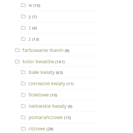
w
(10)
y
(1)
z
(4)
ż
(13)
farbowanie tkanin
(8)
kolor kwiatów
(161)
białe kwiaty
(63)
czerwone kwiaty
(11)
fioletowe
(10)
niebieskie kwiaty
(9)
pomarańczowe
(15)
różowe
(28)