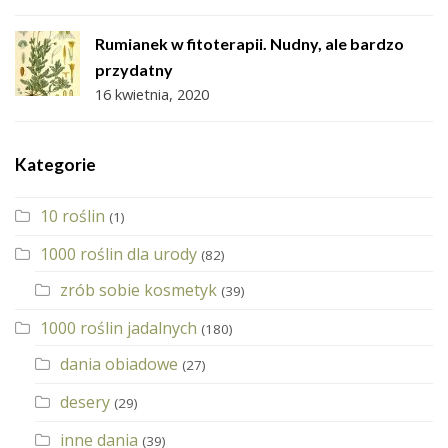
Rumianek w fitoterapii. Nudny, ale bardzo
przydatny
16 kwietnia, 2020
Kategorie
10 roślin
(1)
1000 roślin dla urody
(82)
zrób sobie kosmetyk
(39)
1000 roślin jadalnych
(180)
dania obiadowe
(27)
desery
(29)
inne dania
(39)