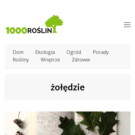
O
M
M
Dom
Ekologia
Ogród
Porady
Rośliny
Wnętrze
Zdrowie
żołędzie