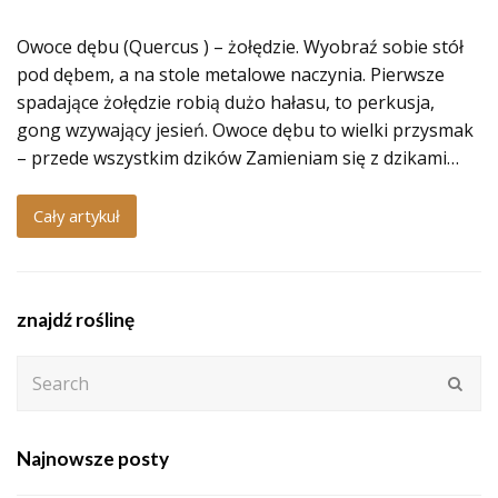
Owoce dębu (Quercus ) – żołędzie. Wyobraź sobie stół
pod dębem, a na stole metalowe naczynia. Pierwsze
spadające żołędzie robią dużo hałasu, to perkusja,
gong wzywający jesień. Owoce dębu to wielki przysmak
– przede wszystkim dzików Zamieniam się z dzikami…
Cały artykuł
znajdź roślinę
Search
Subm
Najnowsze posty