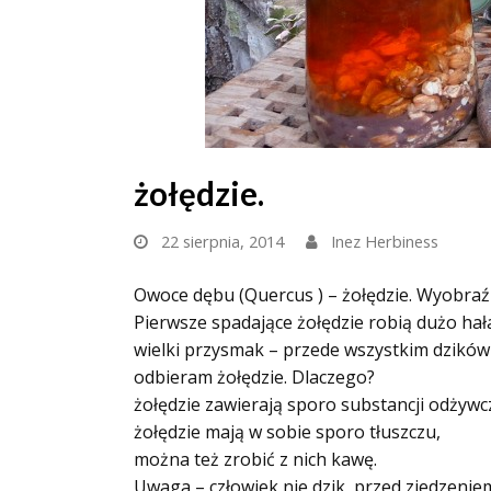
żołędzie.
22 sierpnia, 2014
Inez Herbiness
Owoce dębu (Quercus ) – żołędzie. Wyobraź 
Pierwsze spadające żołędzie robią dużo hał
wielki przysmak – przede wszystkim dzikó
odbieram żołędzie. Dlaczego?
żołędzie zawierają sporo substancji odżywc
żołędzie mają w sobie sporo tłuszczu,
można też zrobić z nich kawę.
Uwaga – człowiek nie dzik, przed zjedzeni