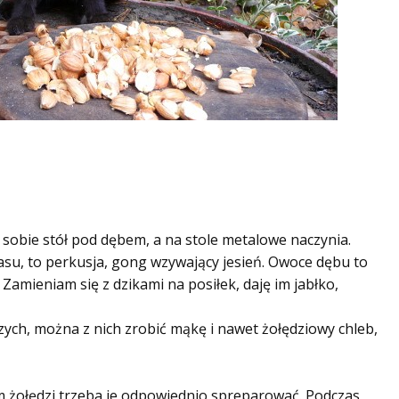
sobie stół pod dębem, a na stole metalowe naczynia.
asu, to perkusja, gong wzywający jesień. Owoce dębu to
w
Za
mieniam się z dzikami na posiłek, daję im jabłko,
zych, można z nich zrobić mąkę i nawet żołędziowy chleb,
em żołędzi trzeba je odpowiednio spreparować. Podczas