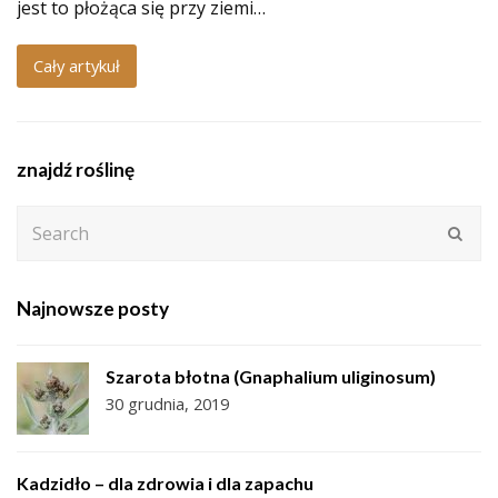
jest to płożąca się przy ziemi…
Cały artykuł
znajdź roślinę
Search
Subm
Najnowsze posty
Szarota błotna (Gnaphalium uliginosum)
30 grudnia, 2019
Kadzidło – dla zdrowia i dla zapachu