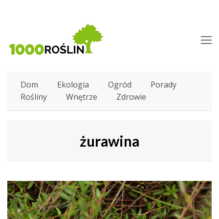
O
M
M
Dom
Ekologia
Ogród
Porady
Rośliny
Wnętrze
Zdrowie
żurawina