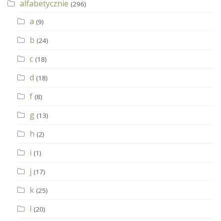
alfabetycznie
(296)
a
(9)
b
(24)
c
(18)
d
(18)
f
(8)
g
(13)
h
(2)
i
(1)
j
(17)
k
(25)
l
(20)