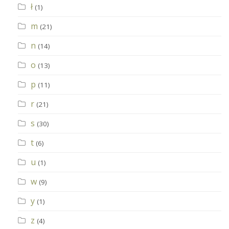
ł
(1)
m
(21)
n
(14)
o
(13)
p
(11)
r
(21)
s
(30)
t
(6)
u
(1)
w
(9)
y
(1)
z
(4)