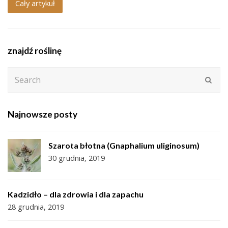
Cały artykuł
znajdź roślinę
Search
Subm
Najnowsze posty
Szarota błotna (Gnaphalium uliginosum)
30 grudnia, 2019
Kadzidło – dla zdrowia i dla zapachu
28 grudnia, 2019