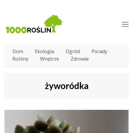
O
M
M
Dom
Ekologia
Ogród
Porady
Rośliny
Wnętrze
Zdrowie
żyworódka