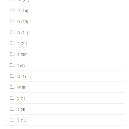
n
(14)
o
(13)
p
(11)
r
(21)
s
(30)
t
(6)
u
(1)
w
(9)
y
(1)
z
(4)
ż
(13)