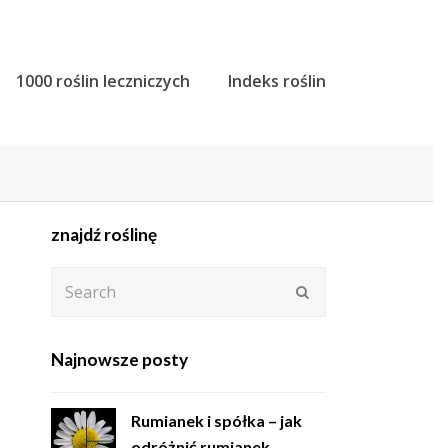
1000 roślin leczniczych
Indeks roślin
znajdź roślinę
Search
Submit
Najnowsze posty
Rumianek i spółka – jak
odróżnić rumianek