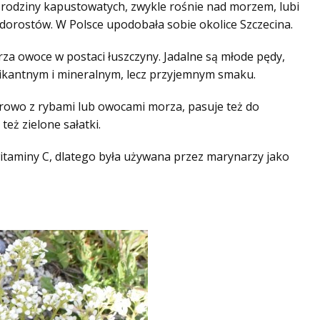
 z rodziny kapustowatych, zwykle rośnie nad morzem, lubi
dorostów. W Polsce upodobała sobie okolice Szczecina.
rza owoce w postaci łuszczyny. Jadalne są młode pędy,
o pikantnym i mineralnym, lecz przyjemnym smaku.
urowo z rybami lub owocami morza, pasuje też do
też zielone sałatki.
taminy C, dlatego była używana przez marynarzy jako