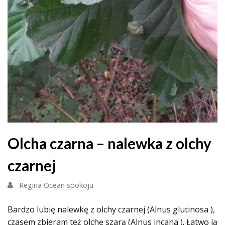
Olcha czarna – nalewka z olchy
czarnej
Regina Ocean spokoju
Bardzo lubię nalewkę z olchy czarnej (Alnus glutinosa ),
czasem zbieram też olchę szarą (Alnus incana ). Łatwo ją