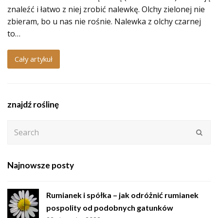
znaleźć i łatwo z niej zrobić nalewkę. Olchy zielonej nie
zbieram, bo u nas nie rośnie. Nalewka z olchy czarnej
to…
Cały artykuł
znajdź roślinę
Search
Subm
Najnowsze posty
Rumianek i spółka – jak odróżnić rumianek
pospolity od podobnych gatunków