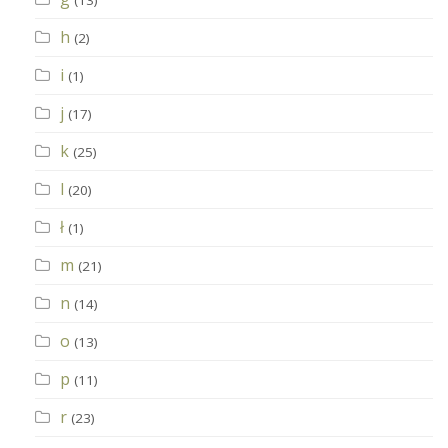
(13)
h
(2)
i
(1)
j
(17)
k
(25)
l
(20)
ł
(1)
m
(21)
n
(14)
o
(13)
p
(11)
r
(23)