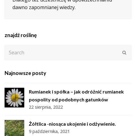
dawno zapomnianej wiedzy.
znajdź roślinę
Search
Subm
Najnowsze posty
Rumianek i spółka – jak odróżnić rumianek
pospolity od podobnych gatunków
22 sierpnia, 2022
Żółtlica -niosąca ukojenie i odżywienie.
9 października, 2021