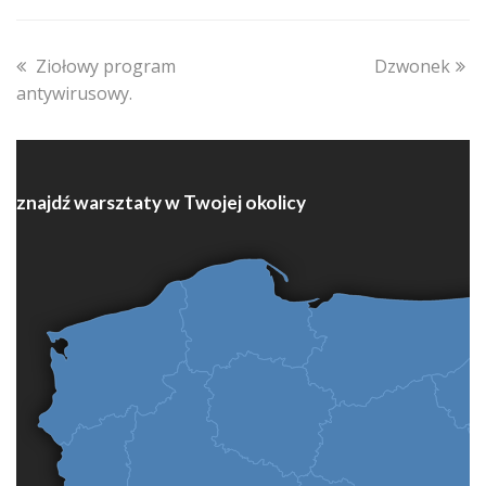
previous
next
Ziołowy program
Dzwonek
post:
post:
antywirusowy.
znajdź warsztaty w Twojej okolicy