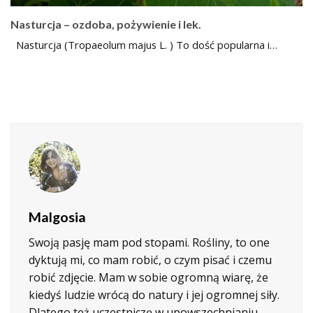
Nasturcja – ozdoba, pożywienie i lek.
Nasturcja (Tropaeolum majus L. ) To dość popularna i…
Malgosia
Swoją pasję mam pod stopami. Rośliny, to one
dyktują mi, co mam robić, o czym pisać i czemu
robić zdjęcie. Mam w sobie ogromną wiarę, że
kiedyś ludzie wrócą do natury i jej ogromnej siły.
Dlatego też uczestniczę w upowszechnianiu