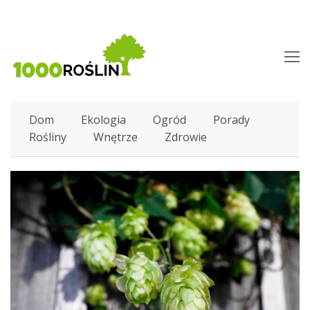
O
M
M
Dom
Ekologia
Ogród
Porady
Rośliny
Wnętrze
Zdrowie