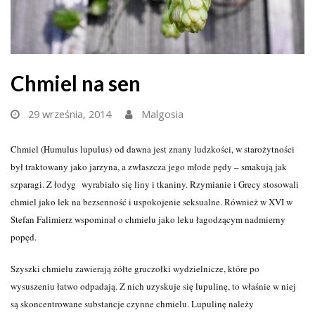
Chmiel na sen
29 września, 2014
Malgosia
Chmiel (Humulus lupulus)
od dawna jest znany ludzkości, w starożytności
był traktowany jako jarzyna, a zwłaszcza jego młode pędy – smakują jak
szparagi. Z łodyg wyrabiało się liny i tkaniny. Rzymianie i Grecy stosowali
chmiel jako lek na bezsenność i uspokojenie seksualne. Również w XVI w
Stefan Falimierz wspominał o chmielu jako leku łagodzącym nadmierny
popęd.
Szyszki chmielu zawierają żółte gruczołki wydzielnicze, które po
wysuszeniu łatwo odpadają. Z nich uzyskuje się lupulinę, to właśnie w niej
są skoncentrowane substancje czynne chmielu. Lupulinę należy