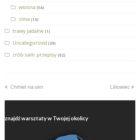
wiosna
(54)
zima
(16)
trawy jadalne
(1)
Uncategorized
(39)
zrób sam: przepisy
(92)
previous
next
Chmiel na sen
Liliowiec
post:
post:
znajdź warsztaty w Twojej okolicy