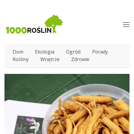
O
M
M
Dom
Ekologia
Ogród
Porady
Rośliny
Wnętrze
Zdrowie