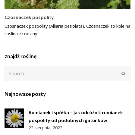
Czosnaczek pospolity
Czosnaczek pospolity (Alliaria petiolata). Czosnaczek to kolejna
roślina z rodziny…
znajdź roślinę
Search
Subm
Najnowsze posty
Rumianek i spółka – jak odróżnić rumianek
pospolity od podobnych gatunków
22 sierpnia, 2022