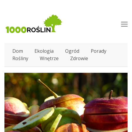
O
M
M
Dom
Ekologia
Ogród
Porady
Rośliny
Wnętrze
Zdrowie