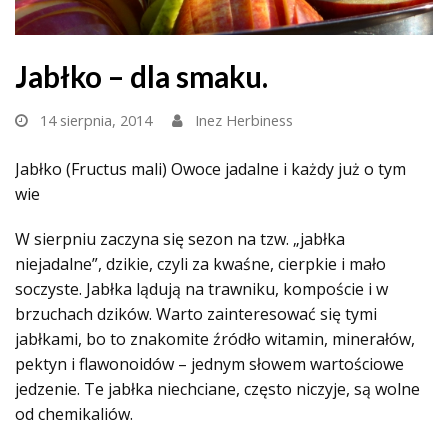
Jabłko – dla smaku.
14 sierpnia, 2014
Inez Herbiness
Jabłko (Fructus mali) Owoce jadalne i każdy już o tym
wie
W sierpniu zaczyna się sezon na tzw. „jabłka
niejadalne”, dzikie, czyli za kwaśne, cierpkie i mało
soczyste. Jabłka lądują na trawniku, kompoście i w
brzuchach dzików. Warto zainteresować się tymi
jabłkami, bo to znakomite źródło witamin, minerałów,
pektyn i flawonoidów – jednym słowem wartościowe
jedzenie. Te jabłka niechciane, często niczyje, są wolne
od chemikaliów.