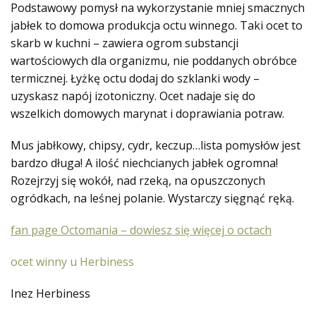
Podstawowy pomysł na wykorzystanie mn
iej smacznych
jabłek to domowa produkcja octu winnego. Taki ocet to
skarb w kuchni – zawiera ogrom substancji
wartościowych dla organizmu, nie poddanych obróbce
termicznej. Łyżkę octu dodaj do szklanki wody –
uzyskasz napój izotoniczny. Ocet nadaje się do
wszelkich domowych marynat i doprawiania potraw.
Mus jabłkowy, chipsy, cydr, keczup…lista pomysłów jest
bardzo długa! A ilość niechcianych jabłek ogromna!
Rozejrzyj się wokół, nad rzeką, na opuszczonych
ogródkach, na leśnej polanie. Wystarczy sięgnąć ręką.
fan page Octomania – dowiesz się więcej o octach
ocet winny u Herbiness
Inez Herbiness