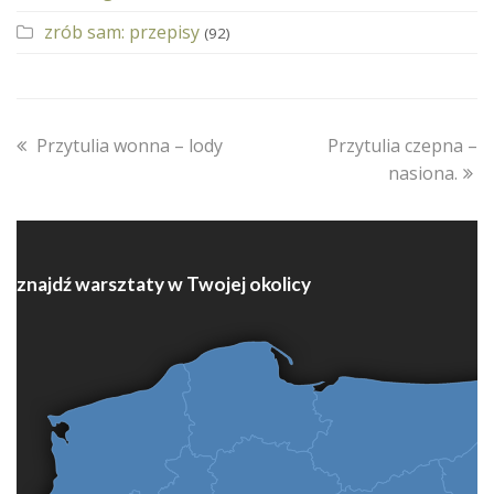
zrób sam: przepisy
(92)
previous
next
Przytulia wonna – lody
Przytulia czepna –
post:
post:
nasiona.
znajdź warsztaty w Twojej okolicy