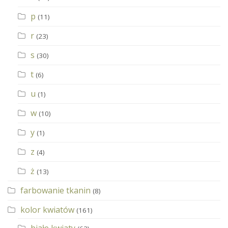
p
(11)
r
(23)
s
(30)
t
(6)
u
(1)
w
(10)
y
(1)
z
(4)
ż
(13)
farbowanie tkanin
(8)
kolor kwiatów
(161)
białe kwiaty