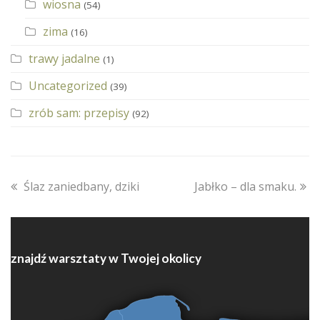
wiosna
(54)
zima
(16)
trawy jadalne
(1)
Uncategorized
(39)
zrób sam: przepisy
(92)
previous
next
Ślaz zaniedbany, dziki
Jabłko – dla smaku.
post:
post:
znajdź warsztaty w Twojej okolicy