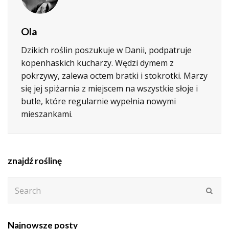
Ola
Dzikich roślin poszukuje w Danii, podpatruje
kopenhaskich kucharzy. Wędzi dymem z
pokrzywy, zalewa octem bratki i stokrotki. Marzy
się jej spiżarnia z miejscem na wszystkie słoje i
butle, które regularnie wypełnia nowymi
mieszankami.
znajdź roślinę
Search
Subm
Najnowsze posty