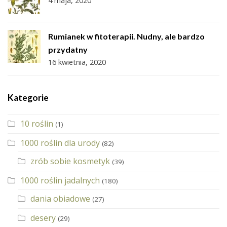
Rumianek w fitoterapii. Nudny, ale bardzo
przydatny
16 kwietnia, 2020
Kategorie
10 roślin
(1)
1000 roślin dla urody
(82)
zrób sobie kosmetyk
(39)
1000 roślin jadalnych
(180)
dania obiadowe
(27)
desery
(29)