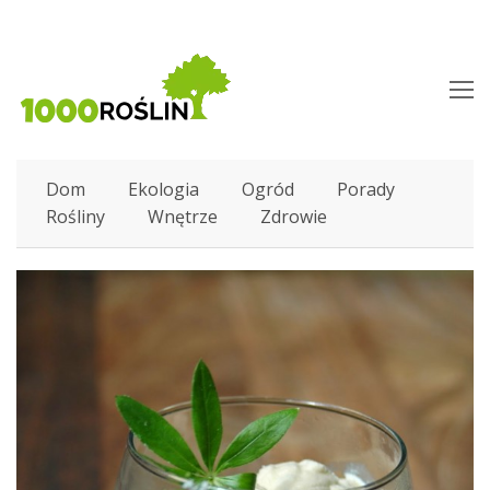
O
M
M
Dom
Ekologia
Ogród
Porady
Rośliny
Wnętrze
Zdrowie