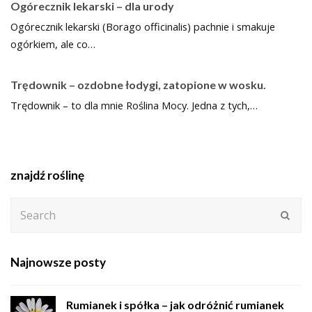
Ogórecznik lekarski – dla urody
Ogórecznik lekarski (Borago officinalis) pachnie i smakuje
ogórkiem, ale co…
Trędownik – ozdobne łodygi, zatopione w wosku.
Trędownik – to dla mnie Roślina Mocy. Jedna z tych,…
znajdź roślinę
Search
Subm
Najnowsze posty
Rumianek i spółka – jak odróżnić rumianek