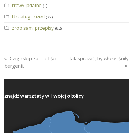
trawy jadalne
(1)
Uncategorized
(39)
zrób sam: przepisy
(92)
previous
next
Czigirskij czaj – z liści
Jak sprawić, by włosy lśniły
post:
post:
bergenii.
znajdź warsztaty w Twojej okolicy