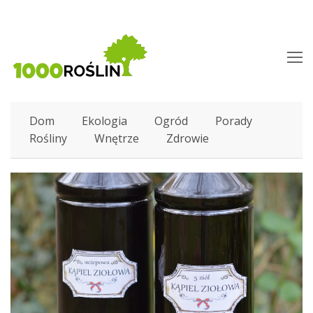
O
M
M
Dom
Ekologia
Ogród
Porady
Rośliny
Wnętrze
Zdrowie