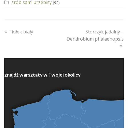
zrób sam: przepisy
(92)
previous
next
Fiołek biały
Storczyk jadalny –
post:
post:
Dendrobium phalaenopsis
znajdź warsztaty w Twojej okolicy