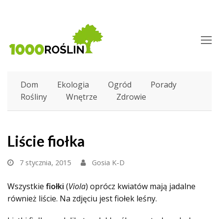
O
M
M
Dom
Ekologia
Ogród
Porady
Rośliny
Wnętrze
Zdrowie
Liście fiołka
7 stycznia, 2015
Gosia K-D
Wszystkie
fiołki
(
Viola
) oprócz kwiatów mają jadalne
również liście. Na zdjęciu jest fiołek leśny.