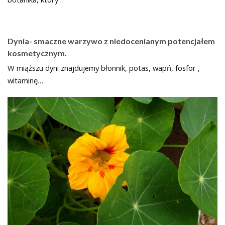
Dynia- smaczne warzywo z niedocenianym potencjałem
kosmetycznym.
W miąższu dyni znajdujemy błonnik, potas, wapń, fosfor ,
witaminę…