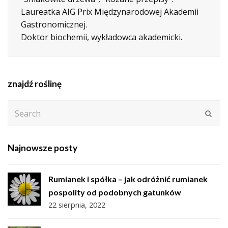
Laureatka AIG Prix Międzynarodowej Akademii
Gastronomicznej.
Doktor biochemii, wykładowca akademicki.
znajdź roślinę
Search
Subm
Najnowsze posty
Rumianek i spółka – jak odróżnić rumianek
pospolity od podobnych gatunków
22 sierpnia, 2022