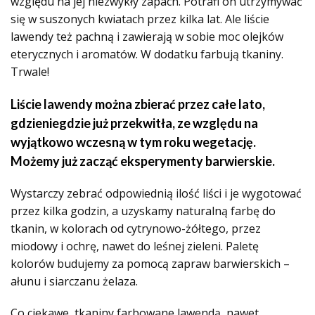
względu na jej niezwykły zapach. Potrafi on utrzymywać
się w suszonych kwiatach przez kilka lat. Ale liście
lawendy też pachną i zawierają w sobie moc olejków
eterycznych i aromatów. W dodatku farbują tkaniny.
Trwale!
Liście lawendy można zbierać przez całe lato,
gdzieniegdzie już przekwitła, ze względu na
wyjątkowo wczesną w tym roku wegetację.
Możemy już zacząć eksperymenty barwierskie.
Wystarczy zebrać odpowiednią ilość liści i je wygotować
przez kilka godzin, a uzyskamy naturalną farbę do
tkanin, w kolorach od cytrynowo-żółtego, przez
miodowy i ochrę, nawet do leśnej zieleni. Paletę
kolorów budujemy za pomocą zapraw barwierskich –
ałunu i siarczanu żelaza.
Co ciekawe, tkaniny farbowane lawendą, nawet