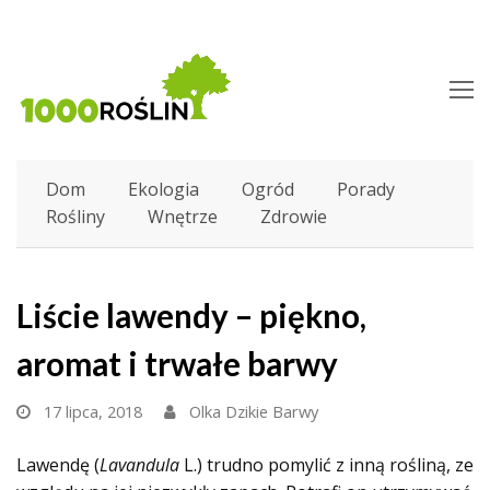
O
M
M
Dom
Ekologia
Ogród
Porady
Rośliny
Wnętrze
Zdrowie
Liście lawendy – piękno,
aromat i trwałe barwy
17 lipca, 2018
Olka Dzikie Barwy
Lawendę (
Lavandula
L.) trudno pomylić z inną rośliną, ze