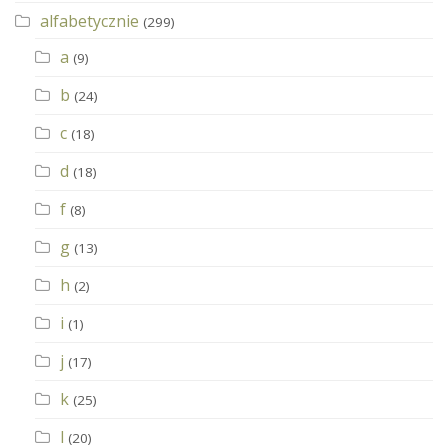
alfabetycznie
(299)
a
(9)
b
(24)
c
(18)
d
(18)
f
(8)
g
(13)
h
(2)
i
(1)
j
(17)
k
(25)
l
(20)