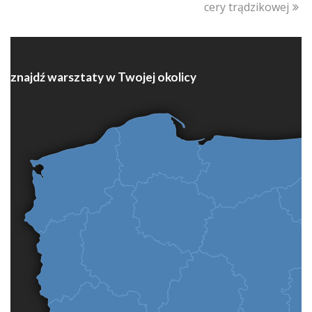
cery trądzikowej
znajdź warsztaty w Twojej okolicy