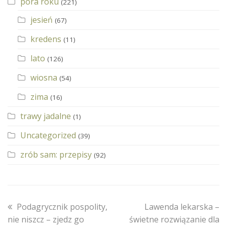
pora roku
(221)
jesień
(67)
kredens
(11)
lato
(126)
wiosna
(54)
zima
(16)
trawy jadalne
(1)
Uncategorized
(39)
zrób sam: przepisy
(92)
previous
next
Podagrycznik pospolity,
Lawenda lekarska –
post:
post:
nie niszcz – zjedz go
świetne rozwiązanie dla