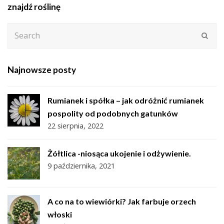
znajdź roślinę
Search
Subm
Najnowsze posty
Rumianek i spółka – jak odróżnić rumianek
pospolity od podobnych gatunków
22 sierpnia, 2022
Żółtlica -niosąca ukojenie i odżywienie.
9 października, 2021
A co na to wiewiórki? Jak farbuje orzech
włoski