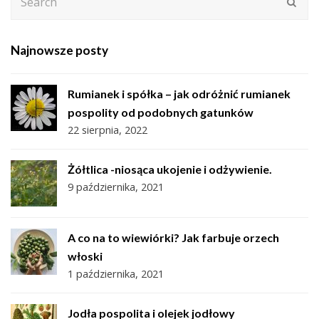
Subm
Najnowsze posty
Rumianek i spółka – jak odróżnić rumianek
pospolity od podobnych gatunków
22 sierpnia, 2022
Żółtlica -niosąca ukojenie i odżywienie.
9 października, 2021
A co na to wiewiórki? Jak farbuje orzech
włoski
1 października, 2021
Jodła pospolita i olejek jodłowy