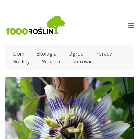
O
M
M
Dom
Ekologia
Ogród
Porady
Rośliny
Wnętrze
Zdrowie