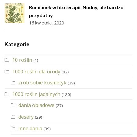
Rumianek w fitoterapii. Nudny, ale bardzo
przydatny
16 kwietnia, 2020
Kategorie
10 roślin
(1)
1000 roślin dla urody
(82)
zrób sobie kosmetyk
(39)
1000 roślin jadalnych
(180)
dania obiadowe
(27)
desery
(29)
inne dania
(39)