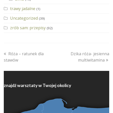
trawy jadalne
(1)
Uncategorized
(39)
zrób sam: przepisy
(92)
previous
next
Róża – ratunek dla
Dzika róża- jesienna
post:
post:
stawów
multiwitamina
znajdź warsztaty w Twojej okolicy