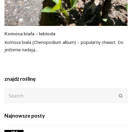
Komosa biała – lebioda
Komosa biała (Chenopodium album) – popularny chwast. Do
jedzenia nadają…
znajdź roślinę
Search
Subm
Najnowsze posty