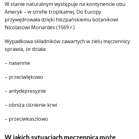
W stanie naturalnym występuje na kontynencie obu
Ameryk – w strefie tropikalnej. Do Europy
przywędrowała dzięki hiszpańskiemu botanikowi
Nicolasowi Monardes (1569 r.)
Wypadkowa składników zawartych w zielu męczennicy
sprawia, że działa:
– nasennie
– przeciwlękowo
– antydepresyjnie
– obniża ciśnienie krwi
– przeciwkaszlowo
W jakich sytuacjach męczennica może