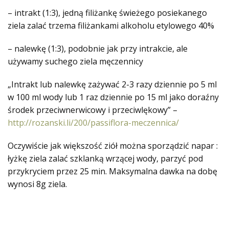
– intrakt (1:3), jedną filiżankę świeżego posiekanego
ziela zalać trzema filiżankami alkoholu etylowego 40%
– nalewkę (1:3), podobnie jak przy intrakcie, ale
używamy suchego ziela męczennicy
„Intrakt lub nalewkę zażywać 2-3 razy dziennie po 5 ml
w 100 ml wody lub 1 raz dziennie po 15 ml jako doraźny
środek przeciwnerwicowy i przeciwlękowy” –
http://rozanski.li/200/passiflora-meczennica/
Oczywiście jak większość ziół można sporządzić napar :
łyżkę ziela zalać szklanką wrzącej wody, parzyć pod
przykryciem przez 25 min. Maksymalna dawka na dobę
wynosi 8g ziela.