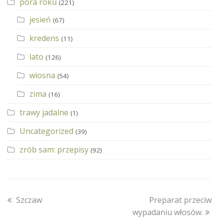
pora roku
(221)
jesień
(67)
kredens
(11)
lato
(126)
wiosna
(54)
zima
(16)
trawy jadalne
(1)
Uncategorized
(39)
zrób sam: przepisy
(92)
previous
next
Szczaw
Preparat przeciw
post:
post:
wypadaniu włosów.