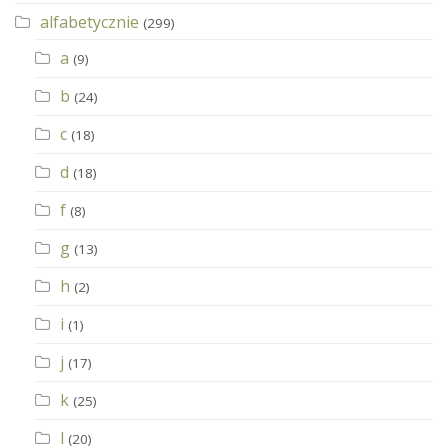
alfabetycznie
(299)
a
(9)
b
(24)
c
(18)
d
(18)
f
(8)
g
(13)
h
(2)
i
(1)
j
(17)
k
(25)
l
(20)