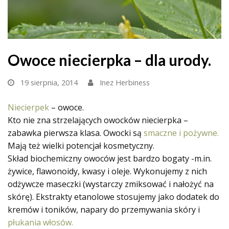
Owoce niecierpka – dla urody.
19 sierpnia, 2014
Inez Herbiness
Niecierpek
– owoce.
Kto nie zna strzelających owocków niecierpka –
zabawka pierwsza klasa. Owocki są
smaczne i pożywne.
Mają też wielki potencjał kosmetyczny.
Skład biochemiczny owoców jes
t bardzo bogaty -m.in.
żywice, flawonoidy, kwasy i oleje. Wykonujemy z nich
odżywcze maseczki (wystarczy zmiksować i nałożyć na
skórę). Ekstrakty etanolowe stosujemy jako dodatek do
kremów i toników, napary do przemywania skóry i
płukania włosów.