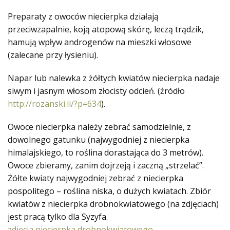
Preparaty z owoców niecierpka działają
przeciwzapalnie, koją atopową skórę, leczą trądzik,
hamują wpływ androgenów na mieszki włosowe
(zalecane przy łysieniu).
Napar lub nalewka z żółtych kwiatów niecierpka nadaje
siwym i jasnym włosom złocisty odcień. (źródło
http://rozanski.li/?p=634
).
Owoce niecierpka należy zebrać samodzielnie, z
dowolnego gatunku (najwygodniej z niecierpka
himalajskiego, to roślina dorastająca do 3 metrów).
Owoce zbieramy, zanim dojrzeją i zaczną „strzelać”.
Żółte kwiaty najwygodniej zebrać z niecierpka
pospolitego – roślina niska, o dużych kwiatach. Zbiór
kwiatów z niecierpka drobnokwiatowego (na zdjęciach)
jest pracą tylko dla Syzyfa.
zdjęcia niecierpka drobnokwiatowego