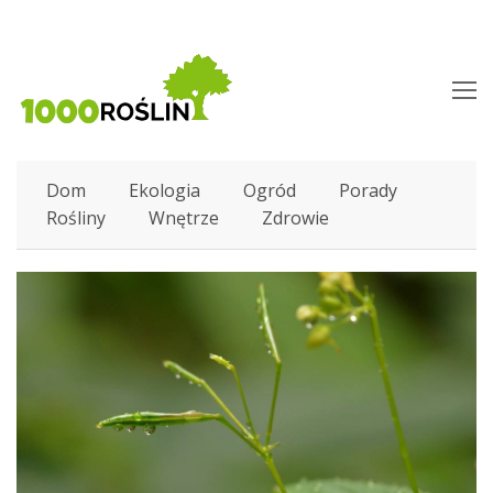
O
M
M
Dom
Ekologia
Ogród
Porady
Rośliny
Wnętrze
Zdrowie