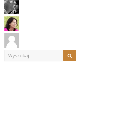
Search
for: