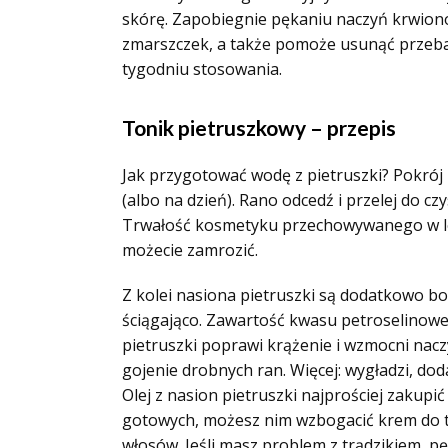
skórę. Zapobiegnie pękaniu naczyń krwio
zmarszczek, a także pomoże usunąć przebar
tygodniu stosowania.
Tonik pietruszkowy – przepis
Jak przygotować wodę z pietruszki? Pokrój n
(albo na dzień). Rano odcedź i przelej do cz
Trwałość kosmetyku przechowywanego w lo
możecie zamrozić.
Z kolei nasiona pietruszki są dodatkowo bog
ściągająco. Zawartość kwasu petroselinow
pietruszki poprawi krążenie i wzmocni nac
gojenie drobnych ran. Więcej: wygładzi, do
Olej z nasion pietruszki najprościej zakup
gotowych, możesz nim wzbogacić krem do tw
włosów. Jeśli masz problem z trądzikiem, pę