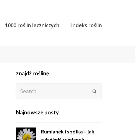
1000 roślin leczniczych
Indeks roślin
znajdź roślinę
Search
Submit
Najnowsze posty
Rumianek i spółka – jak
odróżnić rumianek