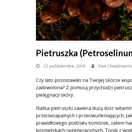
Pietruszka (Petroselinu
22 października, 2018
Ewa Chwaściarni
Czy lato pozostawiło na Twojej skórze wspo
zadowolona? Z pomocą przychodzi pietruszk
pielęgnacji skóry.
Natka pietruszki zawiera dużą ilość witami
przeciwzapalnych i przeciwutleniających. J
prawidłowego podziału komórek, zatem hamu
kosmetykach regeneracyjnych. Tonik z wody 