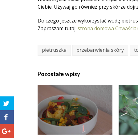
Ciebie. Używaj go również przy skórze dojr
Do czego jeszcze wykorzystać wodę pietru
Zapraszam tutaj:
strona domowa Chwaściar
pietruszka
przebarwienia skóry
t
Pozostałe wpisy