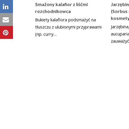
Jarzębin
Smażony kalafior z liśćmi
(Sorbus 
rozchodnikowca
kosmet
Bukiety kalafiora podsmażyć na
Jarzębina
tłuszczu z ulubionymi przyprawami
aucuparia
(np. curry…
zauważy