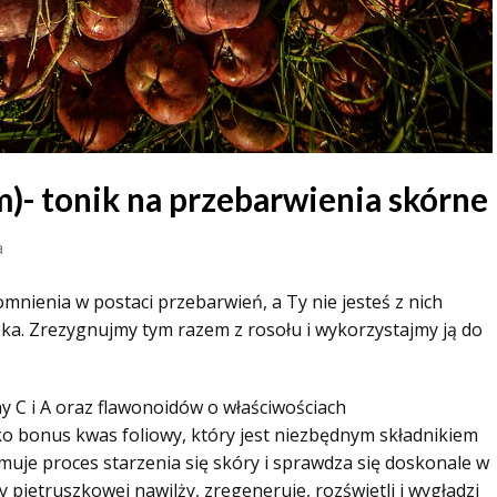
m)- tonik na przebarwienia skórne
a
mnienia w postaci przebarwień, a Ty nie jesteś z nich
a. Zrezygnujmy tym razem z rosołu i wykorzystajmy ją do
ny C i A oraz flawonoidów o właściwościach
ako bonus kwas foliowy, który jest niezbędnym składnikiem
je proces starzenia się skóry i sprawdza się doskonale w
pietruszkowej nawilży, zregeneruje, rozświetli i wygładzi