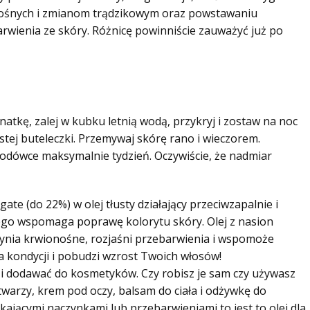
nośnych i zmianom trądzikowym oraz powstawaniu
wienia ze skóry. Różnicę powinniście zauważyć już po
atkę, zalej w kubku letnią wodą, przykryj i zostaw na noc
ystej buteleczki. Przemywaj skórę rano i wieczorem.
dówce maksymalnie tydzień. Oczywiście, że nadmiar
ate (do 22%) w olej tłusty działający przeciwzapalnie i
ego wspomaga poprawę kolorytu skóry. Olej z nasion
zynia krwionośne, rozjaśni przebarwienia i wspomoże
da kondycji i pobudzi wzrost Twoich włosów!
ić i dodawać do kosmetyków. Czy robisz je sam czy używasz
arzy, krem pod oczy, balsam do ciała i odżywkę do
kającymi naczynkami lub przebarwieniami to jest to olej dla