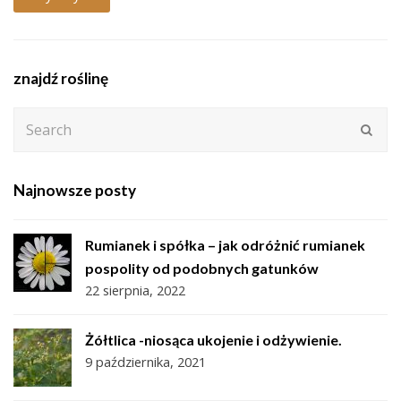
znajdź roślinę
Search
Subm
Najnowsze posty
Rumianek i spółka – jak odróżnić rumianek
pospolity od podobnych gatunków
22 sierpnia, 2022
Żółtlica -niosąca ukojenie i odżywienie.
9 października, 2021