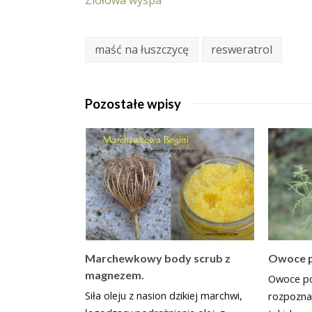
Ziołowa wyspa
maść na łuszczycę
resweratrol
Pozostałe wpisy
Owoce p
Marchewkowy body scrub z
magnezem.
Owoce po
Siła oleju z nasion dzikiej marchwi,
rozpozna