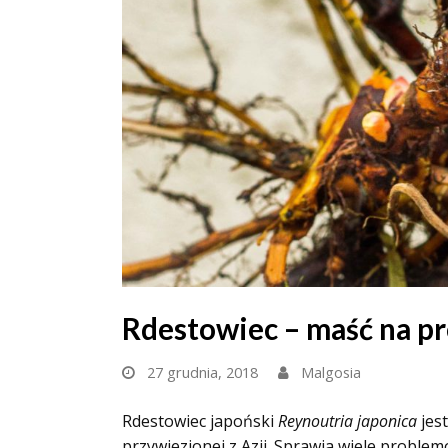
Rdestowiec – maść na pr
27 grudnia, 2018
Malgosia
Rdestowiec japoński
Reynoutria japonica
jes
przywiezionej z Azji. Sprawia wiele probl