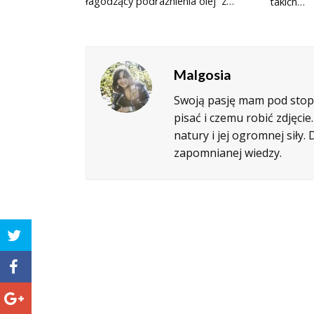
łagodzący podrażnienia olej z…
takich…
Malgosia
Swoją pasję mam pod stopa
pisać i czemu robić zdjęci
natury i jej ogromnej siły
zapomnianej wiedzy.