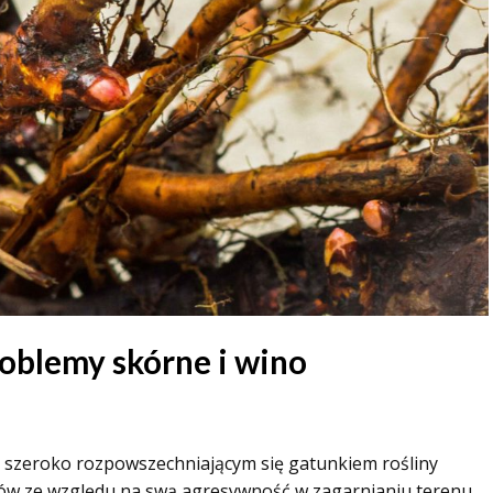
oblemy skórne i wino
t szeroko rozpowszechniającym się gatunkiem rośliny
emów ze względu na swą agresywność w zagarnianiu terenu,