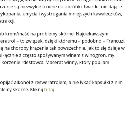
orzenie są niezwykle trudne do obróbki: twarde, nie dające
 wykopania, umycia i wystrugania mniejszych kawałeczków,
trakcji.
lub krem/maść na problemy skórne. Najciekawszym
weratrol – to związek, dzięki któremu – podobno – Francuzi,
dają na choroby krążenia tak powszechnie, jak to się dzieje w
rol łącznie z często spożywanym winem z winogron, my
 korzenie rdestowca. Macerat winny, który popijam
opijać alkohol z resweratrolem, a nie łykać kapsułki z nim
lemy skórne. Kliknij
tutaj.